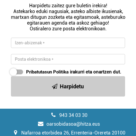
Harpidetu zaitez gure buletin irekira!
Astekarko eduki nagusiak, asteko albiste ikusienak,
martxan ditugun zozketa eta egitasmoak, asteburuko
egitarauen agenda eta askoz gehiago!
Ostiralero zure posta elektronikoan.
Pribatutasun Politika
irakurri eta onartzen dut.
Harpidetu
943 34 03 30
oarsobidasoa@hitza.eus
Nafarroa etorbidea 26, Errenteria-Orereta 20100