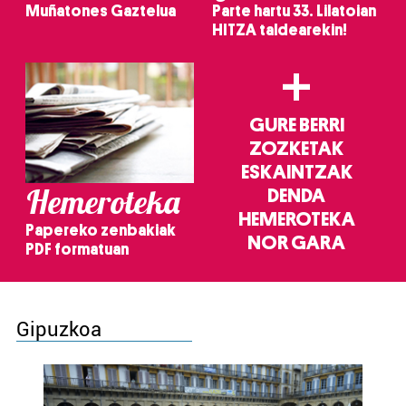
Muñatones Gaztelua
Parte hartu 33. Lilatoian
HITZA taldearekin!
+
GURE BERRI
ZOZKETAK
ESKAINTZAK
Hemeroteka
DENDA
HEMEROTEKA
Papereko zenbakiak
NOR GARA
PDF formatuan
Gipuzkoa