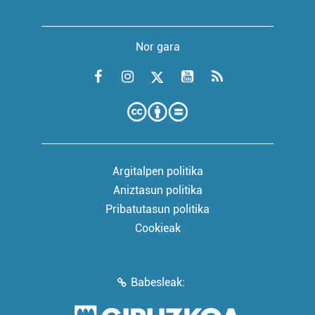
Nor gara
Argitalpen politika
Aniztasun politika
Pribatutasun politika
Cookieak
Babesleak: