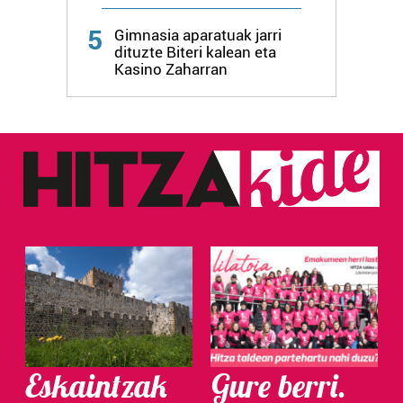
Webgune honek cookie propioak eta hirugarrenen cookie-
5
Gimnasia aparatuak jarri
fitxategiak erabiltzen ditu. Zure esperientzia eta
dituzte Biteri kalean eta
zerbitzuak hobetzeko asmoz, cookie teknologiaz
Kasino Zaharran
baliatzen gara. Ohar hau onartuz gero, teknologia hori
erabiltzeko baimen esplizitua ematen diguzu.
Gehiago
irakurri
Eskaintzak
Gure berri.