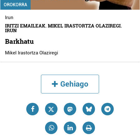
OROKORRA
Irun
IRITZI EMAILEAK. MIKEL IRASTORTZA OLAZIREGI.
IRUN
Barkhatu
Mikel Irastortza Olaziregi
Gehiago