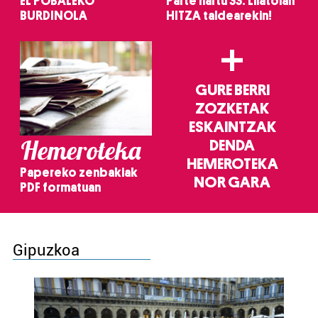
EL POBALEKO
Parte hartu 33. Lilatoian
BURDINOLA
HITZA taldearekin!
+
GURE BERRI
ZOZKETAK
ESKAINTZAK
Hemeroteka
DENDA
HEMEROTEKA
Papereko zenbakiak
NOR GARA
PDF formatuan
Gipuzkoa