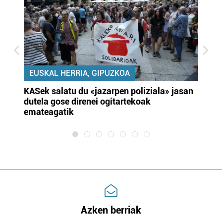
EUSKAL HERRIA, GIPUZKOA
KASek salatu du «jazarpen poliziala» jasan
Pa
dutela gose direnei ogitartekoak
da
emateagatik
«s
Azken berriak