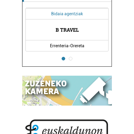
Bidaia agentziak
B TRAVEL
Errenteria-Orereta