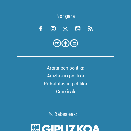
Nor gara
Argitalpen politika
Aniztasun politika
Pribatutasun politika
Cookieak
Babesleak: