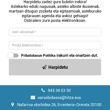
Harpidetu zaitez gure buletin irekira!
Astekarko eduki nagusiak, asteko albiste ikusienak,
martxan ditugun zozketa eta egitasmoak, asteburuko
egitarauen agenda eta askoz gehiago!
Ostiralero zure posta elektronikoan.
Pribatutasun Politika
irakurri eta onartzen dut.
Harpidetu
943 34 03 30
oarsobidasoa@hitza.eus
Nafarroa etorbidea 26, Errenteria-Orereta 20100