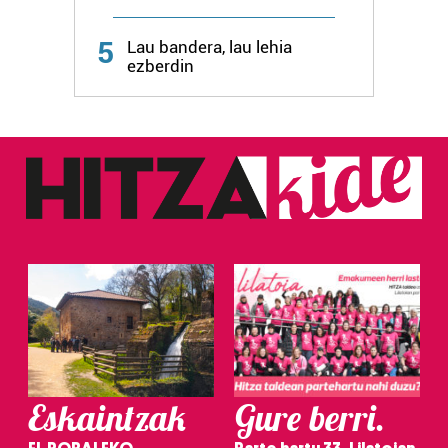
bazkideen zerrenda, beren ustez zein helburutarako
duten interes legitimoa eta horren aurka nola egin
5
Lau bandera, lau lehia
dezakezun ikusteko.
ezberdin
Lortu zure datu pertsonalak prozesatzeko moduari
buruzko informazio gehiago eta ezarri zure lehentasunak
datuen atalean. Edozein unetan alda edo ken dezakezu
zure baimena Cookieen adierazpenean.
Webgune honek cookie propioak eta hirugarrenen cookie-
fitxategiak erabiltzen ditu. Zure esperientzia eta
zerbitzuak hobetzeko asmoz, cookie teknologiaz
baliatzen gara. Ohar hau onartuz gero, teknologia hori
erabiltzeko baimen esplizitua ematen diguzu.
Gehiago
irakurri
Eskaintzak
Gure berri.