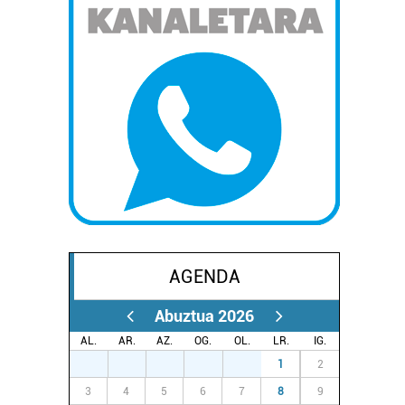
AGENDA
Abuztua 2026
AL.
AR.
AZ.
OG.
OL.
LR.
IG.
27
28
29
30
31
1
2
3
4
5
6
7
8
9