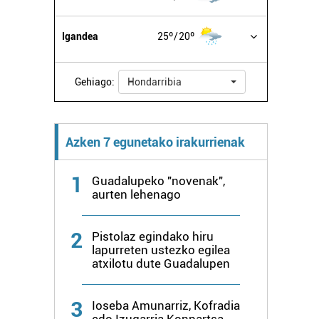
Igandea
25º
20º
Gehiago:
Hondarribia
Azken 7 egunetako irakurrienak
1
Guadalupeko "novenak",
aurten lehenago
2
Pistolaz egindako hiru
lapurreten ustezko egilea
atxilotu dute Guadalupen
3
Ioseba Amunarriz, Kofradia