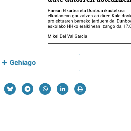
Parean Elkartea eta Dunboa ikastetxea
elkarlanean gauzatzen ari diren Kaleidos
proiektuaren barneko jarduera da. Dunbo
eskolako HHko eraikinean izango da, 17:
Mikel Del Val Garcia
Gehiago