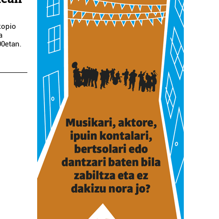
kopio
a
00etan.