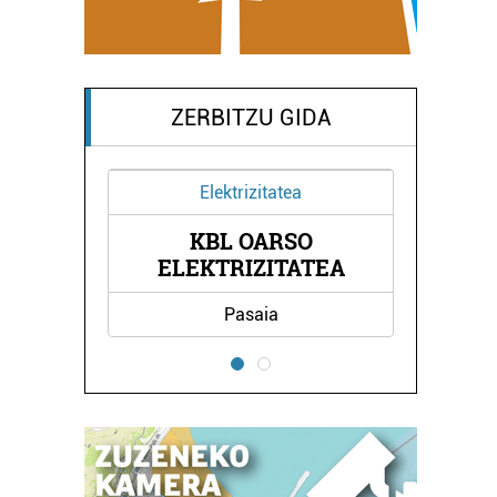
ZERBITZU GIDA
Elektrizitatea
KBL OARSO
UA
G
ELEKTRIZITATEA
Pasaia