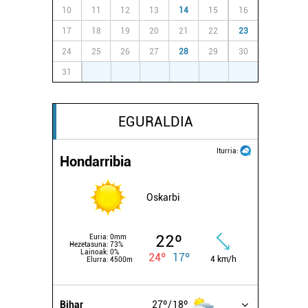
10
11
12
13
14
15
16
17
18
19
20
21
22
23
24
25
26
27
28
29
30
31
1
2
3
4
5
6
EGURALDIA
Iturria:
Hondarribia
Oskarbi
22º
Euria:
0mm
Hezetasuna:
73%
Lainoak:
0%
24º
17º
4 km/h
Elurra:
4500m
Bihar
27º
18º