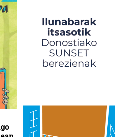
ngo
nean