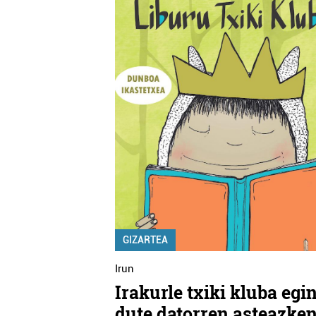
GIZARTEA
Irun
Irakurle txiki kluba egi
dute datorren asteazke