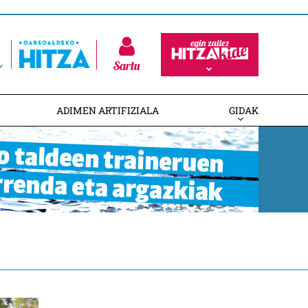
Sartu
ADIMEN ARTIFIZIALA
GIDAK