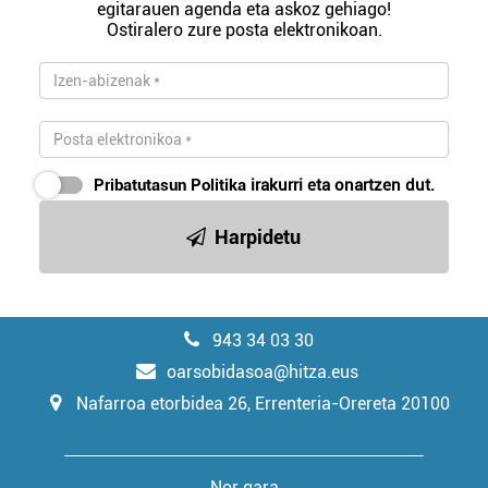
egitarauen agenda eta askoz gehiago!
Ostiralero zure posta elektronikoan.
Pribatutasun Politika
irakurri eta onartzen dut.
Harpidetu
943 34 03 30
oarsobidasoa@hitza.eus
Nafarroa etorbidea 26, Errenteria-Orereta 20100
Nor gara