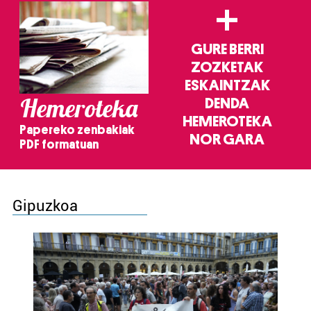
+
GURE BERRI
ZOZKETAK
ESKAINTZAK
Hemeroteka
DENDA
HEMEROTEKA
Papereko zenbakiak
NOR GARA
PDF formatuan
Gipuzkoa