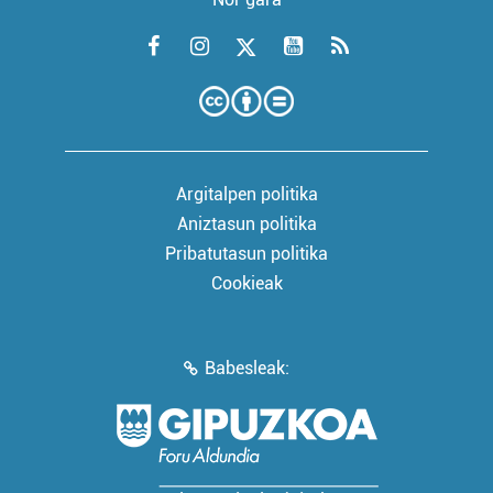
Argitalpen politika
Aniztasun politika
Pribatutasun politika
Cookieak
Babesleak: