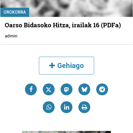
OROKORRA
Oarso Bidasoko Hitza, irailak 16 (PDFa)
admin
Gehiago