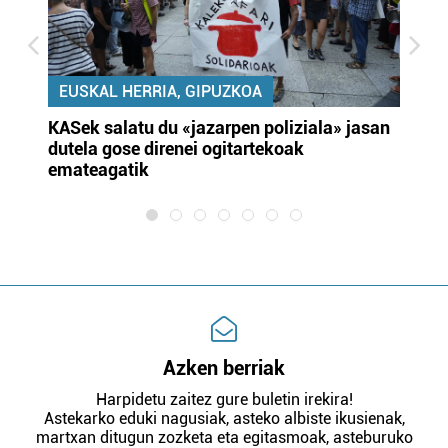
EUSKAL HERRIA, GIPUZKOA
KASek salatu du «jazarpen poliziala» jasan
Pa
dutela gose direnei ogitartekoak
da
emateagatik
«s
Azken berriak
Harpidetu zaitez gure buletin irekira!
Astekarko eduki nagusiak, asteko albiste ikusienak,
martxan ditugun zozketa eta egitasmoak, asteburuko