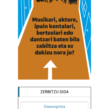
ZERBITZU GIDA
Osasungintza