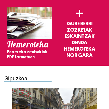
+
GURE BERRI
ZOZKETAK
ESKAINTZAK
Hemeroteka
DENDA
HEMEROTEKA
Papereko zenbakiak
NOR GARA
PDF formatuan
Gipuzkoa