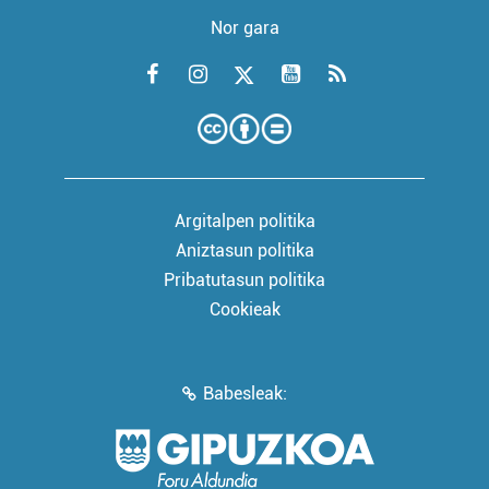
Nor gara
Argitalpen politika
Aniztasun politika
Pribatutasun politika
Cookieak
Babesleak: