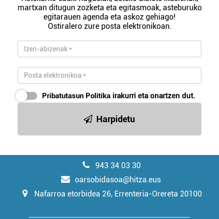
martxan ditugun zozketa eta egitasmoak, asteburuko
egitarauen agenda eta askoz gehiago!
Ostiralero zure posta elektronikoan.
Pribatutasun Politika
irakurri eta onartzen dut.
Harpidetu
943 34 03 30
oarsobidasoa@hitza.eus
Nafarroa etorbidea 26, Errenteria-Orereta 20100