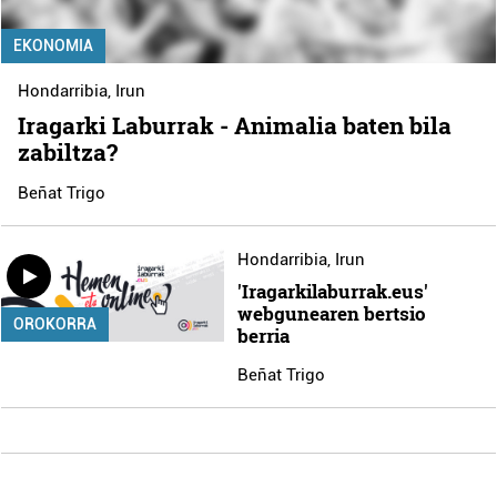
EKONOMIA
Hondarribia
,
Irun
Iragarki Laburrak - Animalia baten bila
zabiltza?
Beñat Trigo
Hondarribia
,
Irun
'Iragarkilaburrak.eus'
webgunearen bertsio
OROKORRA
berria
Beñat Trigo