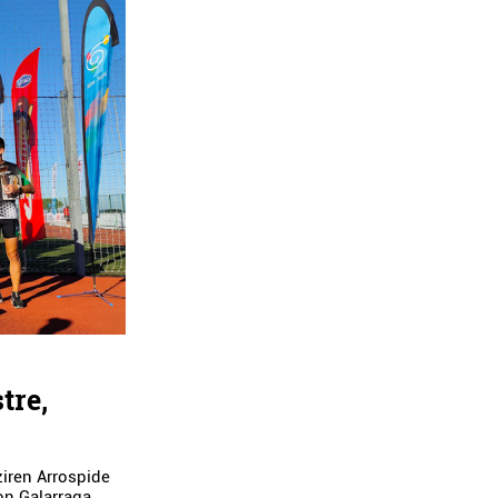
tre,
ziren Arrospide
Ion Galarraga