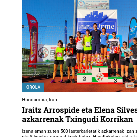
KIROLA
Hondarribia
,
Irun
Iraitz Arrospide eta Elena Silves
azkarrenak Txingudi Korrikan
Izena eman zuten 500 lasterkarietatik azkarrenak izan 
eta Silvestre, pronostikoak betez. Handbiketan, aldiz, 