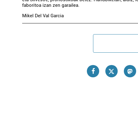
faboritoa izan zen garailea.
Mikel Del Val Garcia