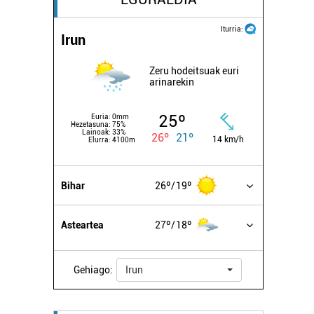
Iturria:
Irun
Zeru hodeitsuak euri
arinarekin
25º
Euria:
0mm
Hezetasuna:
75%
Lainoak:
33%
26º
21º
14 km/h
Elurra:
4100m
Bihar
26º
19º
Asteartea
27º
18º
Gehiago:
Irun