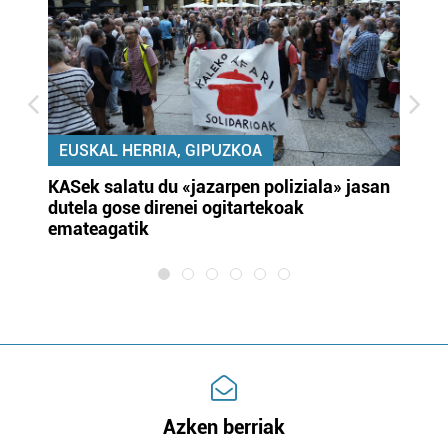
EUSKAL HERRIA, GIPUZKOA
KASek salatu du «jazarpen poliziala» jasan
Pa
dutela gose direnei ogitartekoak
da
emateagatik
«s
Azken berriak