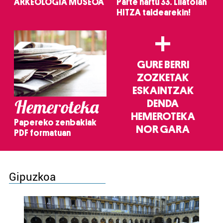
ARKEOLOGIA MUSEOA
Parte hartu 33. Lilatoian
HITZA taldearekin!
+
GURE BERRI
ZOZKETAK
ESKAINTZAK
Hemeroteka
DENDA
HEMEROTEKA
Papereko zenbakiak
NOR GARA
PDF formatuan
Gipuzkoa