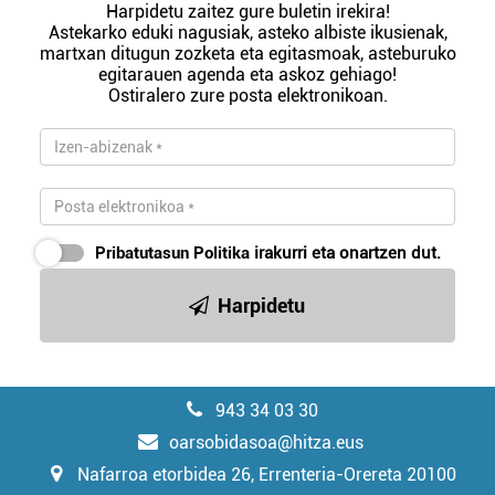
Harpidetu zaitez gure buletin irekira!
Astekarko eduki nagusiak, asteko albiste ikusienak,
martxan ditugun zozketa eta egitasmoak, asteburuko
egitarauen agenda eta askoz gehiago!
Ostiralero zure posta elektronikoan.
Pribatutasun Politika
irakurri eta onartzen dut.
Harpidetu
943 34 03 30
oarsobidasoa@hitza.eus
Nafarroa etorbidea 26, Errenteria-Orereta 20100