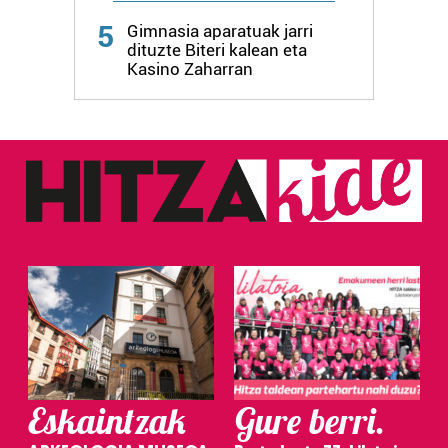
Webgune honek cookie propioak eta hirugarrenen cookie-
5
Gimnasia aparatuak jarri
fitxategiak erabiltzen ditu. Zure esperientzia eta
dituzte Biteri kalean eta
zerbitzuak hobetzeko asmoz, cookie teknologiaz
Kasino Zaharran
baliatzen gara. Ohar hau onartuz gero, teknologia hori
erabiltzeko baimen esplizitua ematen diguzu.
Gehiago
irakurri
Eskaintzak
Gure berri.