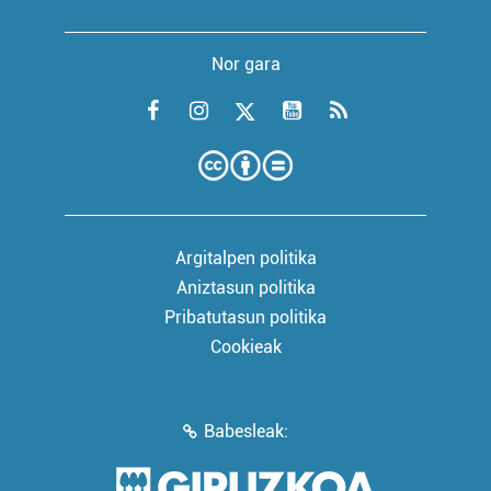
Nor gara
Argitalpen politika
Aniztasun politika
Pribatutasun politika
Cookieak
Babesleak: