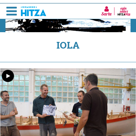
Sartu
IOLA