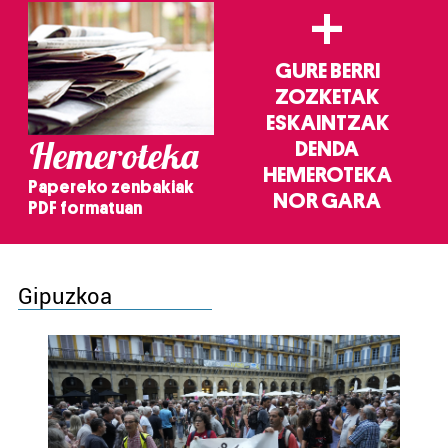
+
GURE BERRI
ZOZKETAK
ESKAINTZAK
Hemeroteka
DENDA
HEMEROTEKA
Papereko zenbakiak
NOR GARA
PDF formatuan
Gipuzkoa