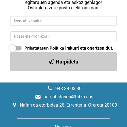
egitarauen agenda eta askoz gehiago!
Ostiralero zure posta elektronikoan.
Pribatutasun Politika
irakurri eta onartzen dut.
Harpidetu
943 34 03 30
oarsobidasoa@hitza.eus
Nafarroa etorbidea 26, Errenteria-Orereta 20100
Nor gara