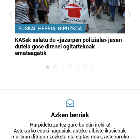
EUSKAL HERRIA, GIPUZKOA
KASek salatu du «jazarpen poliziala» jasan
Pa
dutela gose direnei ogitartekoak
da
emateagatik
«s
Azken berriak
Harpidetu zaitez gure buletin irekira!
Astekarko eduki nagusiak, asteko albiste ikusienak,
martxan ditugun zozketa eta egitasmoak, asteburuko