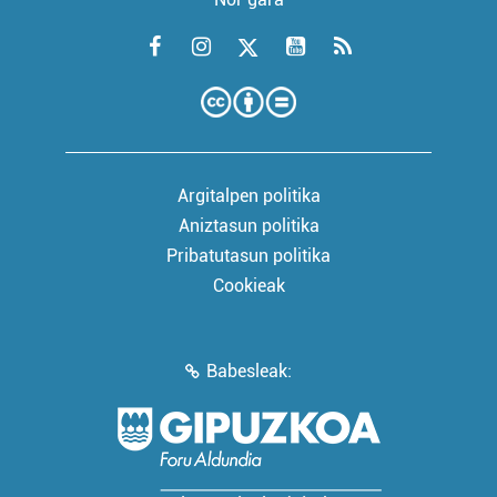
Argitalpen politika
Aniztasun politika
Pribatutasun politika
Cookieak
Babesleak: