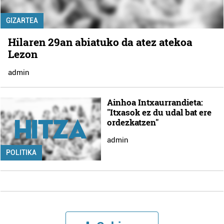
GIZARTEA
Hilaren 29an abiatuko da atez atekoa
Lezon
admin
Ainhoa Intxaurrandieta:
"Itxasok ez du udal bat ere
ordezkatzen"
admin
POLITIKA