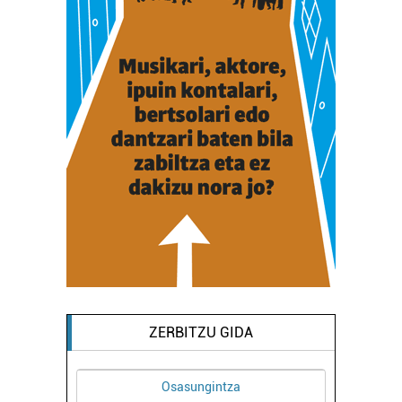
ZERBITZU GIDA
Osasungintza
Os