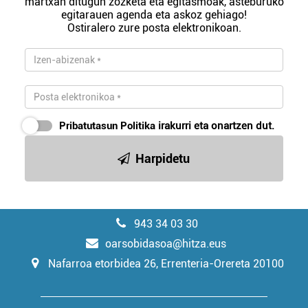
martxan ditugun zozketa eta egitasmoak, asteburuko
egitarauen agenda eta askoz gehiago!
Ostiralero zure posta elektronikoan.
Pribatutasun Politika
irakurri eta onartzen dut.
Harpidetu
943 34 03 30
oarsobidasoa@hitza.eus
Nafarroa etorbidea 26, Errenteria-Orereta 20100