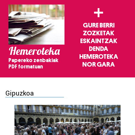
+
GURE BERRI
ZOZKETAK
ESKAINTZAK
Hemeroteka
DENDA
HEMEROTEKA
Papereko zenbakiak
NOR GARA
PDF formatuan
Gipuzkoa