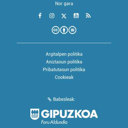
Nor gara
Argitalpen politika
Aniztasun politika
Pribatutasun politika
Cookieak
Babesleak: