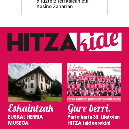
dituzte Biteri kalean eta
Kasino Zaharran
Eskaintzak
Gure berri.
EUSKAL HERRIA
Parte hartu 33. Lilatoian
MUSEOA
HITZA taldearekin!