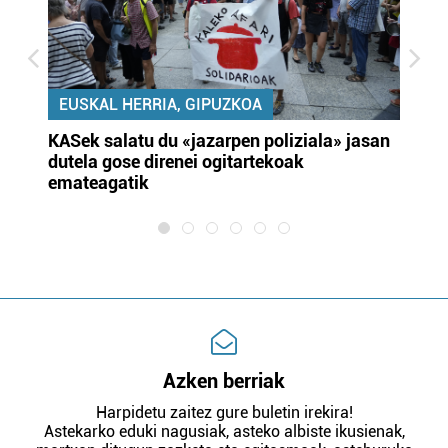
EUSKAL HERRIA, GIPUZKOA
KASek salatu du «jazarpen poliziala» jasan
Pa
dutela gose direnei ogitartekoak
da
emateagatik
«s
Azken berriak
Harpidetu zaitez gure buletin irekira!
Astekarko eduki nagusiak, asteko albiste ikusienak,