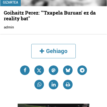
GIZARTEA
Goihaitz Perez: "'Txapela Buruan' ez da
reality bat"
admin
Gehiago