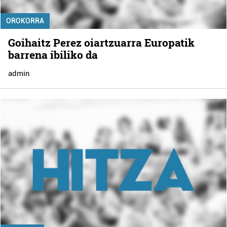
OROKORRA
Goihaitz Perez oiartzuarra Europatik
barrena ibiliko da
admin