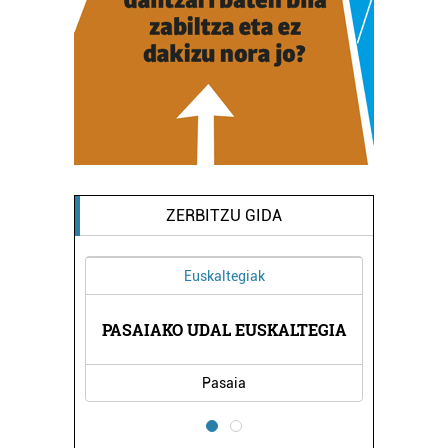
ZERBITZU GIDA
Euskaltegiak
A
PASAIAKO UDAL EUSKALTEGIA
Pasaia