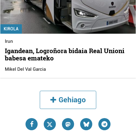
KIROLA
Irun
Igandean, Logroñora bidaia Real Unioni
babesa emateko
Mikel Del Val Garcia
Gehiago