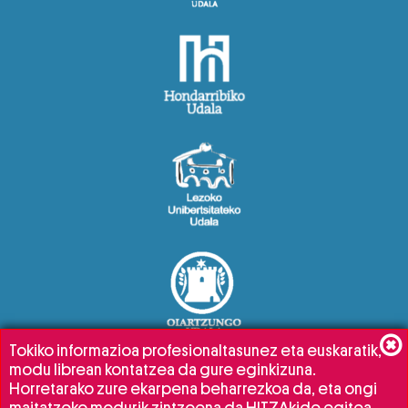
Tokiko informazioa profesionaltasunez eta euskaratik,
modu librean kontatzea da gure eginkizuna.
Horretarako zure ekarpena beharrezkoa da, eta ongi
maitatzeko modurik zintzoena da HITZAkide egitea.