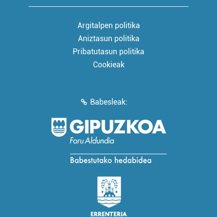
Argitalpen politika
Aniztasun politika
Pribatutasun politika
Cookieak
Babesleak: