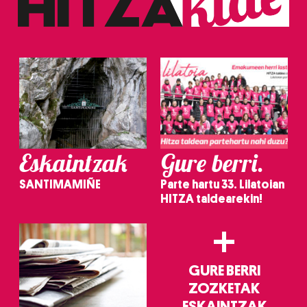
erabiltzeko baimen esplizitua ematen diguzu.
Gehiago
irakurri
Eskaintzak
Gure berri.
SANTIMAMIÑE
Parte hartu 33. Lilatoian
HITZA taldearekin!
+
GURE BERRI
ZOZKETAK
ESKAINTZAK