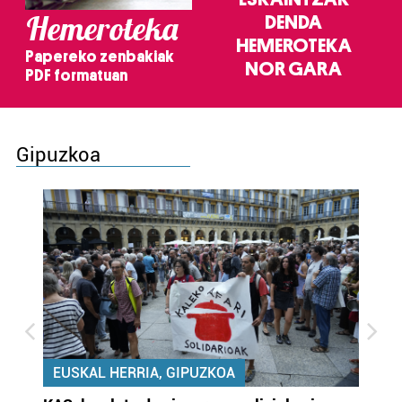
Hemeroteka
DENDA
HEMEROTEKA
Papereko zenbakiak
NOR GARA
PDF formatuan
Gipuzkoa
EUSKAL HERRIA, GIPUZKOA