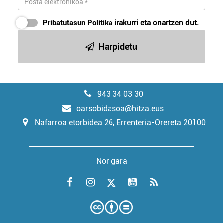
Pribatutasun Politika
irakurri eta onartzen dut.
Harpidetu
943 34 03 30
oarsobidasoa@hitza.eus
Nafarroa etorbidea 26, Errenteria-Orereta 20100
Nor gara