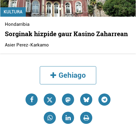
KULTURA
Hondarribia
Sorginak hizpide gaur Kasino Zaharrean
Asier Perez-Karkamo
Gehiago