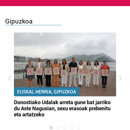
Gipuzkoa
EUSKAL HERRIA, GIPUZKOA
Donostiako Udalak arreta gune bat jarriko
Ur
du Aste Nagusian, sexu erasoak prebenitu
es
eta artatzeko
lu