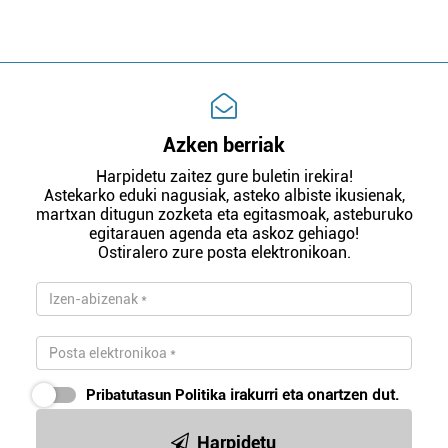
Azken berriak
Harpidetu zaitez gure buletin irekira!
Astekarko eduki nagusiak, asteko albiste ikusienak,
martxan ditugun zozketa eta egitasmoak, asteburuko
egitarauen agenda eta askoz gehiago!
Ostiralero zure posta elektronikoan.
Pribatutasun Politika
irakurri eta onartzen dut.
Harpidetu