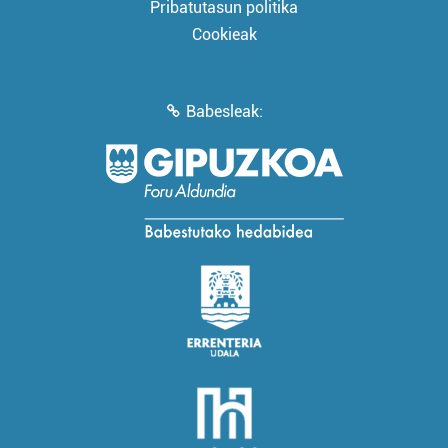
Pribatutasun politika
Cookieak
Babesleak: