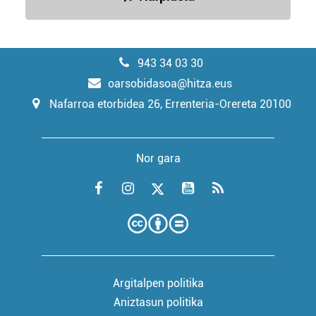
943 34 03 30
oarsobidasoa@hitza.eus
Nafarroa etorbidea 26, Errenteria-Orereta 20100
Nor gara
Argitalpen politika
Aniztasun politika