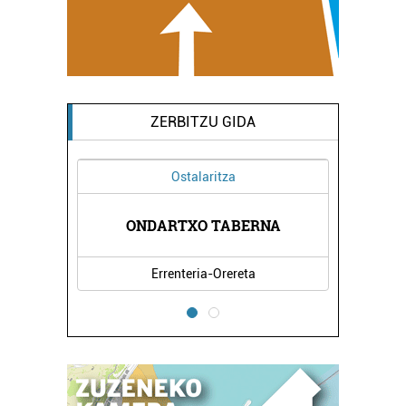
ZERBITZU GIDA
Ostalaritza
GIA
ONDARTXO TABERNA
HI
Errenteria-Orereta