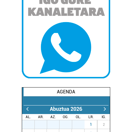
AGENDA
Abuztua 2026
AL.
AR.
AZ.
OG.
OL.
LR.
IG.
27
28
29
30
31
1
2