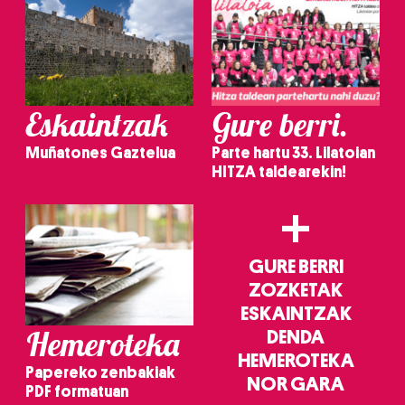
Eskaintzak
Gure berri.
Muñatones Gaztelua
Parte hartu 33. Lilatoian
HITZA taldearekin!
+
GURE BERRI
ZOZKETAK
ESKAINTZAK
Hemeroteka
DENDA
HEMEROTEKA
Papereko zenbakiak
NOR GARA
PDF formatuan