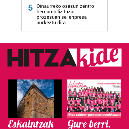
5
Oinaurreko osasun zentro
berriaren lizitazio
prozesuan sei enpresa
aurkeztu dira
Eskaintzak
Gure berri.