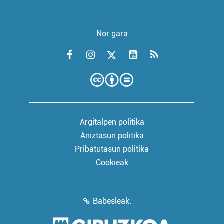
Nor gara
Argitalpen politika
Aniztasun politika
Pribatutasun politika
Cookieak
Babesleak: