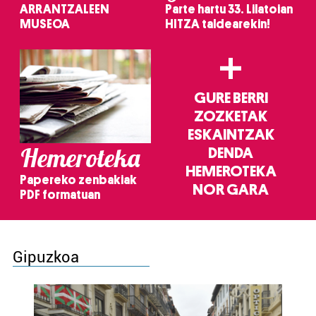
ARRANTZALEEN
Parte hartu 33. Lilatoian
MUSEOA
HITZA taldearekin!
+
GURE BERRI
ZOZKETAK
ESKAINTZAK
Hemeroteka
DENDA
HEMEROTEKA
Papereko zenbakiak
NOR GARA
PDF formatuan
Gipuzkoa