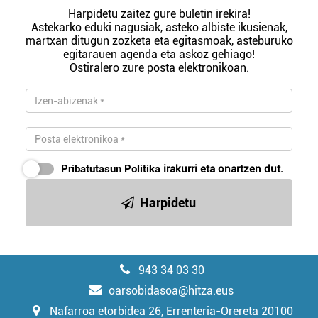
Harpidetu zaitez gure buletin irekira!
Astekarko eduki nagusiak, asteko albiste ikusienak,
martxan ditugun zozketa eta egitasmoak, asteburuko
egitarauen agenda eta askoz gehiago!
Ostiralero zure posta elektronikoan.
Pribatutasun Politika
irakurri eta onartzen dut.
Harpidetu
943 34 03 30
oarsobidasoa@hitza.eus
Nafarroa etorbidea 26, Errenteria-Orereta 20100