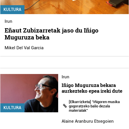
KULTURA
Irun
Eñaut Zubizarretak jaso du Iñigo
Muguruza beka
Mikel Del Val Garcia
Irun
Iñigo Muguruza bekara
aurkezteko epea ireki dute
[Elkarrizketa] “Iñigoren musika
gogoratzeko balio dezala
KULTURA
materialak”
Alaine Aranburu Etxegoien