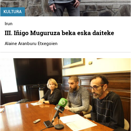
KULTURA
Irun
III. Iñigo Muguruza beka eska daiteke
Alaine Aranburu Etxegoien