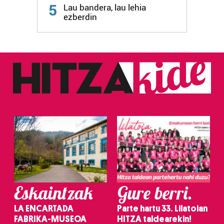
5
Lau bandera, lau lehia
fitxategiak erabiltzen ditu. Zure esperientzia eta
ezberdin
zerbitzuak hobetzeko asmoz, cookie teknologiaz
baliatzen gara. Ohar hau onartuz gero, teknologia hori
erabiltzeko baimen esplizitua ematen diguzu.
Gehiago
irakurri
Eskaintzak
Gure berri.
LA ENCARTADA
Parte hartu 33. Lilatoian
FABRIKA-MUSEOA
HITZA taldearekin!