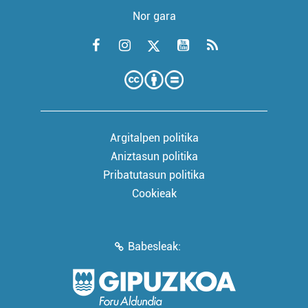
Nor gara
Argitalpen politika
Aniztasun politika
Pribatutasun politika
Cookieak
Babesleak: