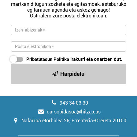
martxan ditugun zozketa eta egitasmoak, asteburuko
egitarauen agenda eta askoz gehiago!
Ostiralero zure posta elektronikoan.
Pribatutasun Politika
irakurri eta onartzen dut.
Harpidetu
943 34 03 30
oarsobidasoa@hitza.eus
Nafarroa etorbidea 26, Errenteria-Orereta 20100