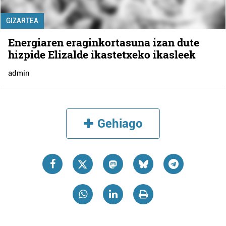
GIZARTEA
Energiaren eraginkortasuna izan dute
hizpide Elizalde ikastetxeko ikasleek
admin
Gehiago