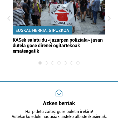
EUSKAL HERRIA, GIPUZKOA
KASek salatu du «jazarpen poliziala» jasan
Pa
dutela gose direnei ogitartekoak
da
emateagatik
«s
Azken berriak
Harpidetu zaitez gure buletin irekira!
Astekarko eduki nagusiak, asteko albiste ikusienak,