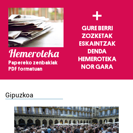
+
GURE BERRI
ZOZKETAK
ESKAINTZAK
Hemeroteka
DENDA
HEMEROTEKA
Papereko zenbakiak
NOR GARA
PDF formatuan
Gipuzkoa