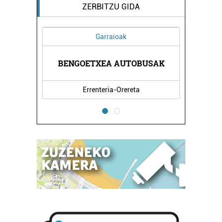
ZERBITZU GIDA
Garraioak
BENGOETXEA AUTOBUSAK
Errenteria-Orereta