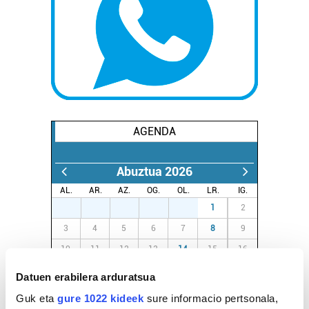
AGENDA
Abuztua 2026
AL.
AR.
AZ.
OG.
OL.
LR.
IG.
27
28
29
30
31
1
2
3
4
5
6
7
8
9
10
11
12
13
14
15
16
17
18
19
20
21
22
23
Datuen erabilera arduratsua
24
25
26
27
28
29
30
Guk eta
gure 1022 kideek
sure informacio pertsonala,