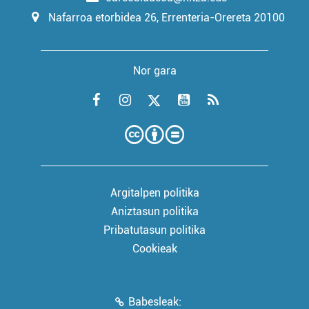
Nafarroa etorbidea 26, Errenteria-Orereta 20100
Nor gara
Argitalpen politika
Aniztasun politika
Pribatutasun politika
Cookieak
Babesleak: