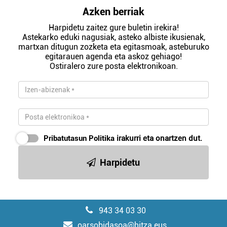
Azken berriak
Harpidetu zaitez gure buletin irekira!
Astekarko eduki nagusiak, asteko albiste ikusienak,
martxan ditugun zozketa eta egitasmoak, asteburuko
egitarauen agenda eta askoz gehiago!
Ostiralero zure posta elektronikoan.
Pribatutasun Politika
irakurri eta onartzen dut.
Harpidetu
943 34 03 30
oarsobidasoa@hitza.eus