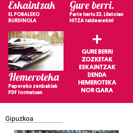
Eskaintzak
Gure berri.
EL POBALEKO
Parte hartu 33. Lilatoian
BURDINOLA
HITZA taldearekin!
+
GURE BERRI
ZOZKETAK
ESKAINTZAK
Hemeroteka
DENDA
HEMEROTEKA
Papereko zenbakiak
NOR GARA
PDF formatuan
Gipuzkoa