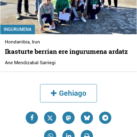
INGURUMENA
Hondarribia
,
Irun
Ikasturte berrian ere ingurumena ardatz
Ane Mendizabal Sarriegi
Gehiago