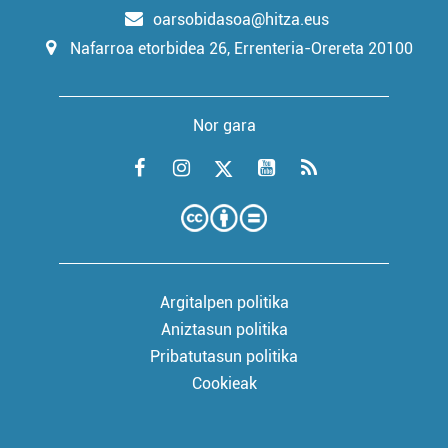
oarsobidasoa@hitza.eus
Nafarroa etorbidea 26, Errenteria-Orereta 20100
Nor gara
Argitalpen politika
Aniztasun politika
Pribatutasun politika
Cookieak