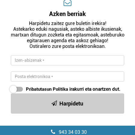
Azken berriak
Harpidetu zaitez gure buletin irekira!
Astekarko eduki nagusiak, asteko albiste ikusienak,
martxan ditugun zozketa eta egitasmoak, asteburuko
egitarauen agenda eta askoz gehiago!
Ostiralero zure posta elektronikoan.
Pribatutasun Politika
irakurri eta onartzen dut.
Harpidetu
943 34 03 30