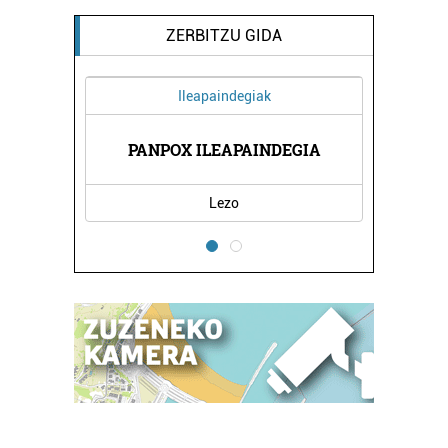
ZERBITZU GIDA
Ileapaindegiak
ERBITZU
AUZI H
PANPOX ILEAPAINDEGIA
Lezo