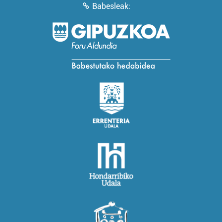
Babesleak: