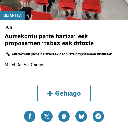
GIZARTEA
Irun
Aurrekontu parte hartzaileek
proposamen irabazleak dituzte
Aurrekontu parte hartzaileek badituzte proposamen finalistak
Mikel Del Val Garcia
Gehiago