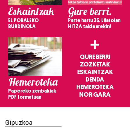
Eskaintzak
Gure berri.
EL POBALEKO
Parte hartu 33. Lilatoian
BURDINOLA
HITZA taldearekin!
+
GURE BERRI
ZOZKETAK
ESKAINTZAK
Hemeroteka
DENDA
HEMEROTEKA
Papereko zenbakiak
NOR GARA
PDF formatuan
Gipuzkoa