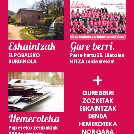
Eskaintzak
Gure berri.
EL POBALEKO
Parte hartu 33. Lilatoian
BURDINOLA
HITZA taldearekin!
+
GURE BERRI
ZOZKETAK
ESKAINTZAK
Hemeroteka
DENDA
HEMEROTEKA
Papereko zenbakiak
NOR GARA