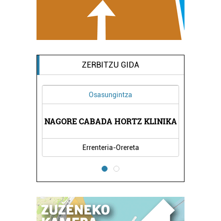
ZERBITZU GIDA
Osasungintza
ETA
TM
NAGORE CABADA HORTZ KLINIKA
Errenteria-Orereta