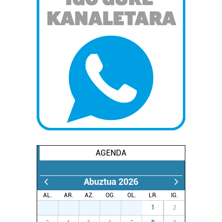
AGENDA
Abuztua 2026
AL.
AR.
AZ.
OG.
OL.
LR.
IG.
27
28
29
30
31
1
2