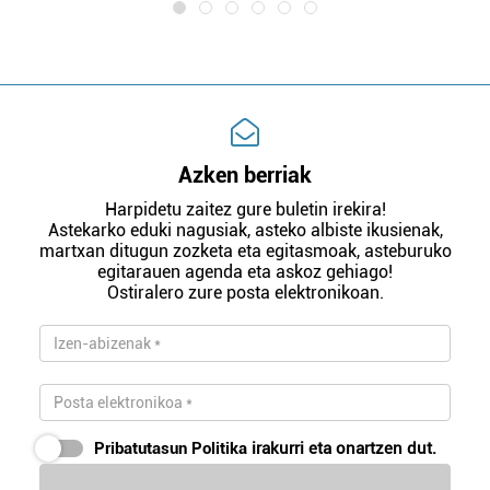
Azken berriak
Harpidetu zaitez gure buletin irekira!
Astekarko eduki nagusiak, asteko albiste ikusienak,
martxan ditugun zozketa eta egitasmoak, asteburuko
egitarauen agenda eta askoz gehiago!
Ostiralero zure posta elektronikoan.
Pribatutasun Politika
irakurri eta onartzen dut.