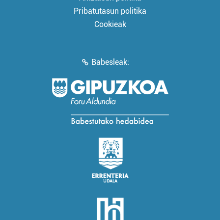
Pribatutasun politika
Cookieak
Babesleak: