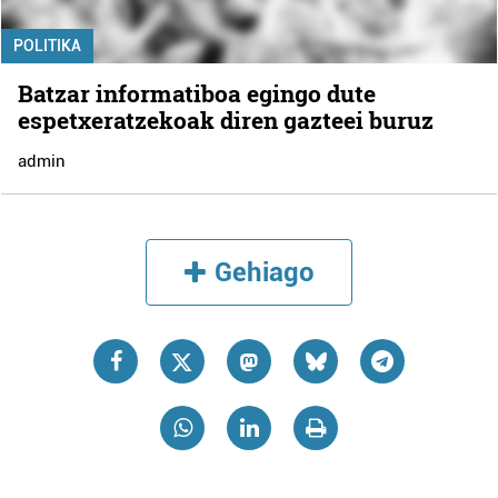
POLITIKA
Batzar informatiboa egingo dute
espetxeratzekoak diren gazteei buruz
admin
Gehiago