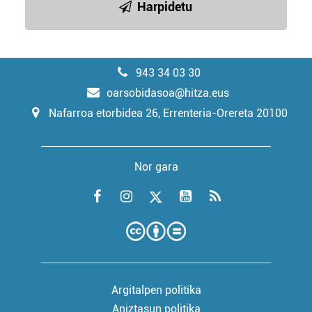
Harpidetu
943 34 03 30
oarsobidasoa@hitza.eus
Nafarroa etorbidea 26, Errenteria-Orereta 20100
Nor gara
Argitalpen politika
Aniztasun politika