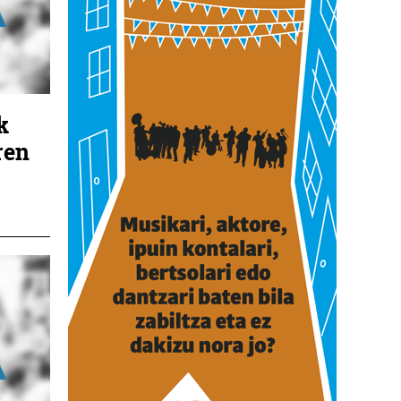
k
ren