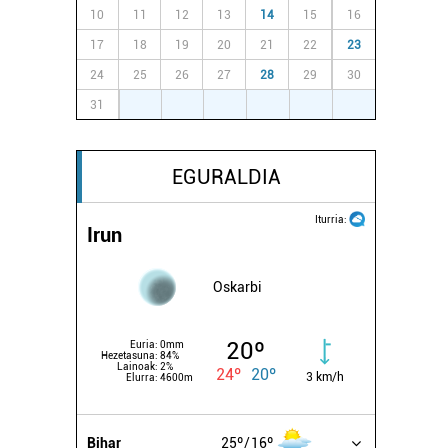
10
11
12
13
14
15
16
17
18
19
20
21
22
23
24
25
26
27
28
29
30
31
1
2
3
4
5
6
EGURALDIA
Iturria:
Irun
Oskarbi
20º
Euria:
0mm
Hezetasuna:
84%
Lainoak:
2%
24º
20º
3 km/h
Elurra:
4600m
Bihar
25º
16º