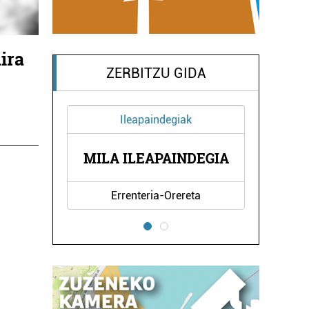
ira
ZERBITZU GIDA
Ileapaindegiak
EA -
EGI
MILA ILEAPAINDEGIA
Errenteria-Orereta