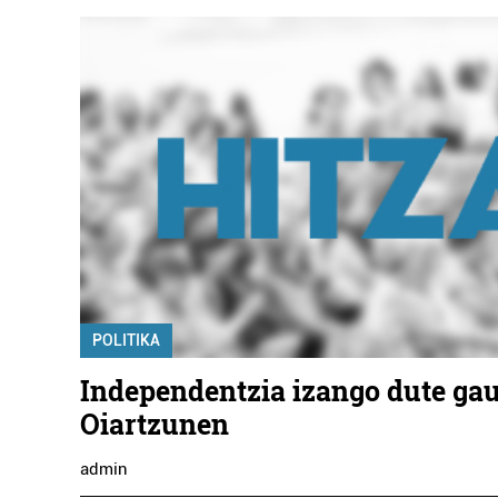
POLITIKA
Independentzia izango dute gau
Oiartzunen
admin