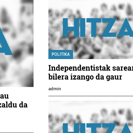
POLITIKA
Independentistak sarea
bilera izango da gaur
admin
rau
zaldu da