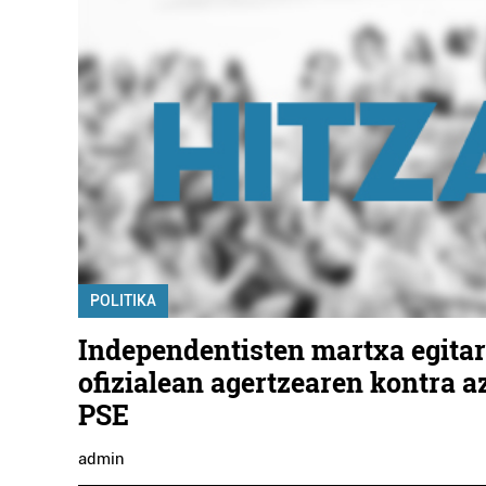
POLITIKA
Independentisten martxa egita
ofizialean agertzearen kontra a
PSE
admin