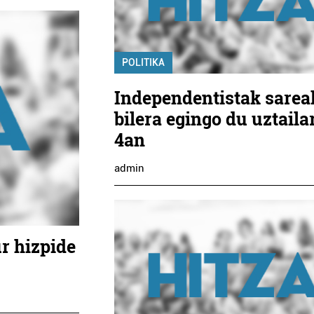
POLITIKA
Independentistak sarea
bilera egingo du uztaila
4an
admin
r hizpide