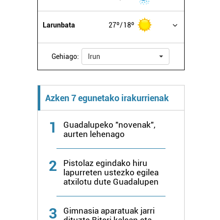
Larunbata
27º
18º
Gehiago:
Irun
Azken 7 egunetako irakurrienak
1
Guadalupeko "novenak",
aurten lehenago
2
Pistolaz egindako hiru
lapurreten ustezko egilea
atxilotu dute Guadalupen
3
Gimnasia aparatuak jarri