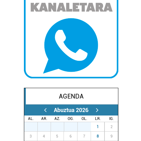
AGENDA
Abuztua 2026
AL.
AR.
AZ.
OG.
OL.
LR.
IG.
27
28
29
30
31
1
2
3
4
5
6
7
8
9