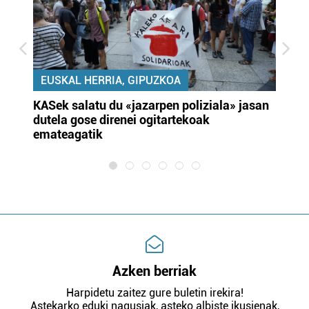
EUSKAL HERRIA, GIPUZKOA
KASek salatu du «jazarpen poliziala» jasan
Pa
dutela gose direnei ogitartekoak
da
emateagatik
«s
Azken berriak
Harpidetu zaitez gure buletin irekira!
Astekarko eduki nagusiak, asteko albiste ikusienak,