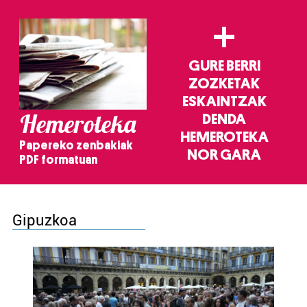
+
GURE BERRI
ZOZKETAK
ESKAINTZAK
Hemeroteka
DENDA
HEMEROTEKA
Papereko zenbakiak
NOR GARA
PDF formatuan
Gipuzkoa