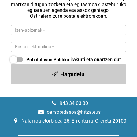
martxan ditugun zozketa eta egitasmoak, asteburuko
egitarauen agenda eta askoz gehiago!
Ostiralero zure posta elektronikoan.
Pribatutasun Politika
irakurri eta onartzen dut.
Harpidetu
943 34 03 30
oarsobidasoa@hitza.eus
Nafarroa etorbidea 26, Errenteria-Orereta 20100