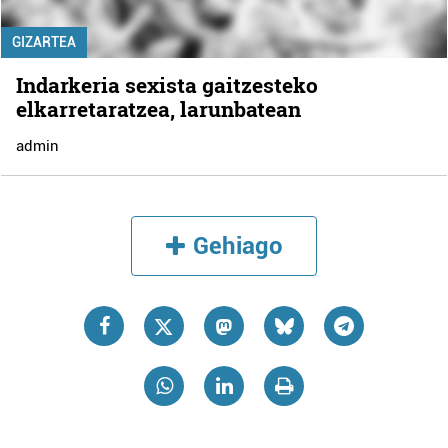
GIZARTEA
Indarkeria sexista gaitzesteko
elkarretaratzea, larunbatean
admin
Gehiago