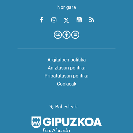
Nor gara
Argitalpen politika
Aniztasun politika
Pribatutasun politika
Cookieak
Babesleak: