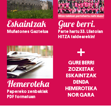
Eskaintzak
Gure berri.
Muñatones Gaztelua
Parte hartu 33. Lilatoian
HITZA taldearekin!
+
GURE BERRI
ZOZKETAK
ESKAINTZAK
Hemeroteka
DENDA
HEMEROTEKA
Papereko zenbakiak
NOR GARA
PDF formatuan