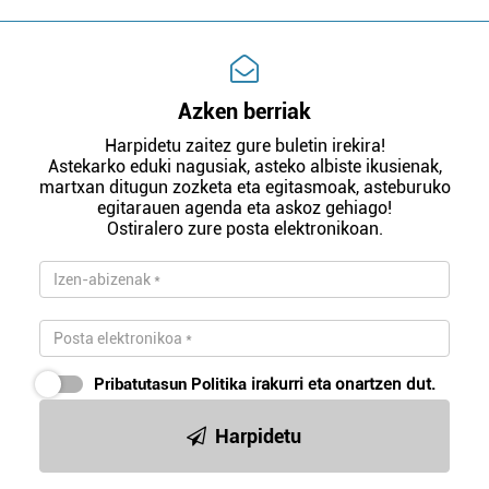
Azken berriak
Harpidetu zaitez gure buletin irekira!
Astekarko eduki nagusiak, asteko albiste ikusienak,
martxan ditugun zozketa eta egitasmoak, asteburuko
egitarauen agenda eta askoz gehiago!
Ostiralero zure posta elektronikoan.
Pribatutasun Politika
irakurri eta onartzen dut.
Harpidetu