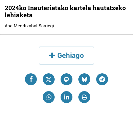
2024ko Inauterietako kartela hautatzeko
lehiaketa
Ane Mendizabal Sarriegi
Gehiago