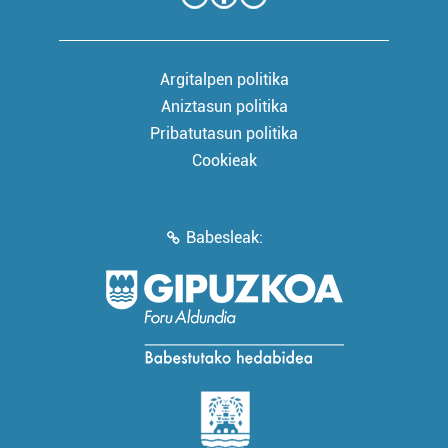
Argitalpen politika
Aniztasun politika
Pribatutasun politika
Cookieak
Babesleak: