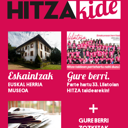
Eskaintzak
Gure berri.
EUSKAL HERRIA
Parte hartu 33. Lilatoian
MUSEOA
HITZA taldearekin!
+
GURE BERRI
ZOZKETAK