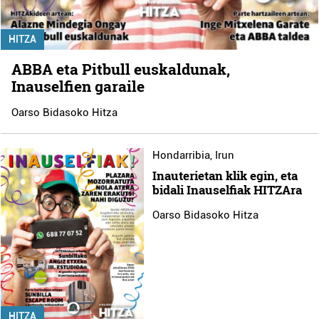
HITZA
ABBA eta Pitbull euskaldunak,
Inauselfien garaile
Oarso Bidasoko Hitza
Hondarribia
,
Irun
Inauterietan klik egin, eta
bidali Inauselfiak HITZAra
Oarso Bidasoko Hitza
HITZA