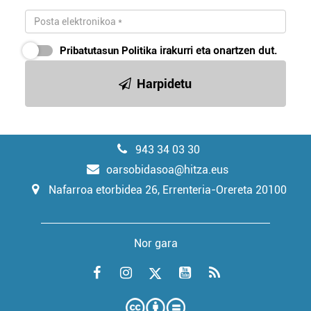
Pribatutasun Politika
irakurri eta onartzen dut.
Harpidetu
943 34 03 30
oarsobidasoa@hitza.eus
Nafarroa etorbidea 26, Errenteria-Orereta 20100
Nor gara