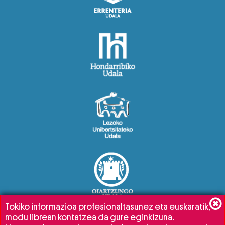
Tokiko informazioa profesionaltasunez eta euskaratik,
modu librean kontatzea da gure eginkizuna.