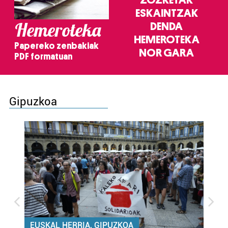
ESKAINTZAK
Hemeroteka
DENDA
HEMEROTEKA
Papereko zenbakiak
NOR GARA
PDF formatuan
Gipuzkoa
EUSKAL HERRIA, GIPUZKOA