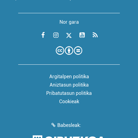
Nor gara
Argitalpen politika
Aniztasun politika
Pribatutasun politika
Cookieak
Babesleak: