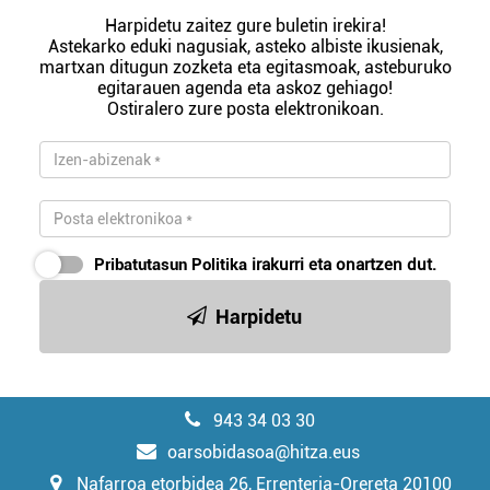
Harpidetu zaitez gure buletin irekira!
Astekarko eduki nagusiak, asteko albiste ikusienak,
martxan ditugun zozketa eta egitasmoak, asteburuko
egitarauen agenda eta askoz gehiago!
Ostiralero zure posta elektronikoan.
Pribatutasun Politika
irakurri eta onartzen dut.
Harpidetu
943 34 03 30
oarsobidasoa@hitza.eus
Nafarroa etorbidea 26, Errenteria-Orereta 20100