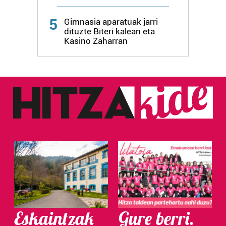
Webgune honek cookie propioak eta hirugarrenen cookie-
5
fitxategiak erabiltzen ditu. Zure esperientzia eta
Gimnasia aparatuak jarri
dituzte Biteri kalean eta
zerbitzuak hobetzeko asmoz, cookie teknologiaz
Kasino Zaharran
baliatzen gara. Ohar hau onartuz gero, teknologia hori
erabiltzeko baimen esplizitua ematen diguzu.
Gehiago
irakurri
Eskaintzak
Gure berri.