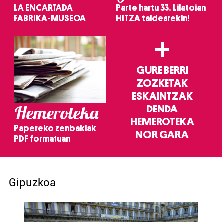
LA ENCARTADA
Parte hartu 33. Lilatoian
FABRIKA-MUSEOA
HITZA taldearekin!
+
GURE BERRI
ZOZKETAK
ESKAINTZAK
Hemeroteka
DENDA
HEMEROTEKA
Papereko zenbakiak
NOR GARA
PDF formatuan
Gipuzkoa