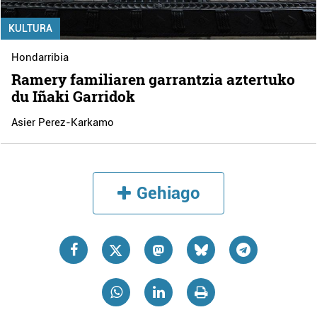
KULTURA
Hondarribia
Ramery familiaren garrantzia aztertuko
du Iñaki Garridok
Asier Perez-Karkamo
Gehiago