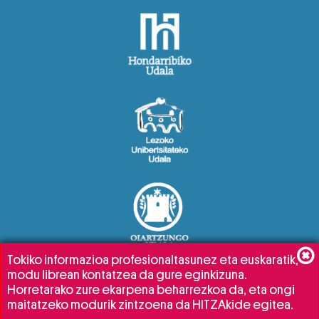
Tokiko informazioa profesionaltasunez eta euskaratik,
modu librean kontatzea da gure eginkizuna.
Horretarako zure ekarpena beharrezkoa da, eta ongi
maitatzeko modurik zintzoena da HITZAkide egitea.