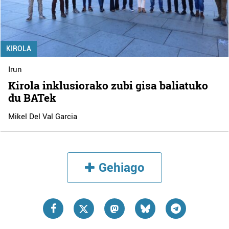
KIROLA
Irun
Kirola inklusiorako zubi gisa baliatuko
du BATek
Mikel Del Val Garcia
Gehiago