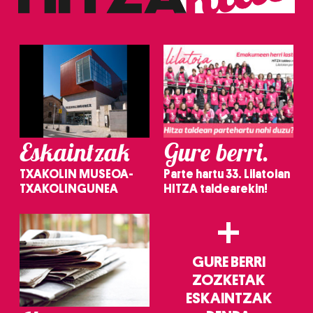
erabiltzeko baimen esplizitua ematen diguzu.
Gehiago
irakurri
Eskaintzak
Gure berri.
TXAKOLIN MUSEOA-
Parte hartu 33. Lilatoian
TXAKOLINGUNEA
HITZA taldearekin!
+
GURE BERRI
ZOZKETAK
ESKAINTZAK