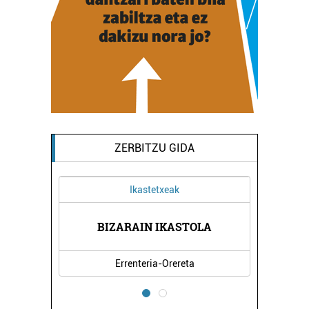
ZERBITZU GIDA
Ikastetxeak
LINIKA
BIZARAIN IKASTOLA
BEGOÑ
Errenteria-Orereta