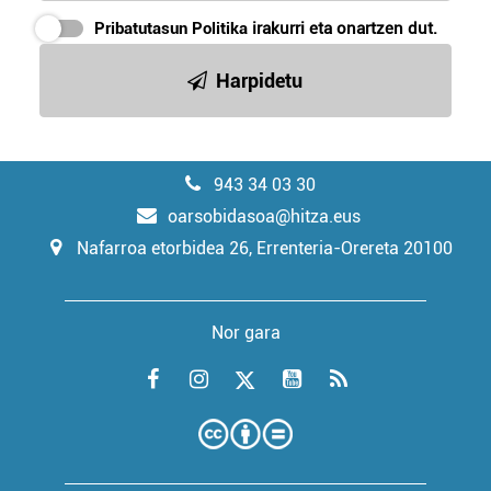
Pribatutasun Politika
irakurri eta onartzen dut.
Harpidetu
943 34 03 30
oarsobidasoa@hitza.eus
Nafarroa etorbidea 26, Errenteria-Orereta 20100
Nor gara