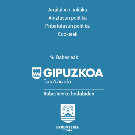
Argitalpen politika
Aniztasun politika
Pribatutasun politika
Cookieak
Babesleak: