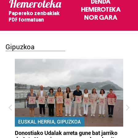
Hemeroteka
DENDA
HEMEROTEKA
Papereko zenbakiak
NOR GARA
PDF formatuan
Gipuzkoa
EUSKAL HERRIA, GIPUZKOA
Donostiako Udalak arreta gune bat jarriko
Ur