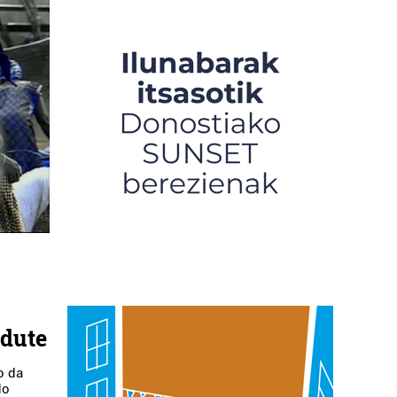
 dute
o da
do