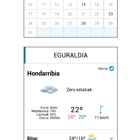
10
11
12
13
14
15
16
17
18
19
20
21
22
23
24
25
26
27
28
29
30
31
1
2
3
4
5
6
EGURALDIA
Iturria:
Hondarribia
Zeru estaliak
22º
Euria:
0mm
Hezetasuna:
74%
Lainoak:
55%
24º
20º
11 km/h
Elurra:
4500m
Bihar
24º
16º