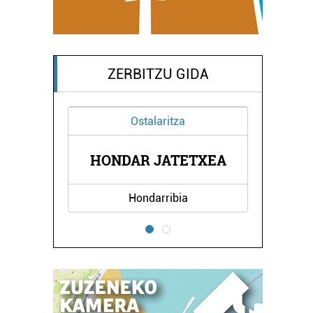
ZERBITZU GIDA
Ostalaritza
TA
K
HONDAR JATETXEA
Hondarribia