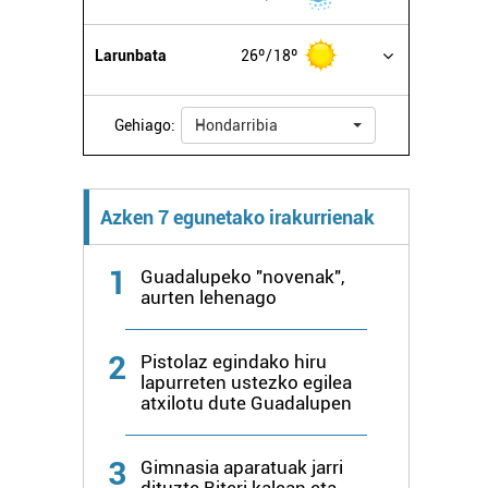
Larunbata
26º
18º
Gehiago:
Hondarribia
Azken 7 egunetako irakurrienak
1
Guadalupeko "novenak",
aurten lehenago
2
Pistolaz egindako hiru
lapurreten ustezko egilea
atxilotu dute Guadalupen
3
Gimnasia aparatuak jarri