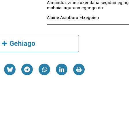
Almandoz zine zuzendaria segidan egin
mahaia inguruan egongo da.
Alaine Aranburu Etxegoien
Gehiago