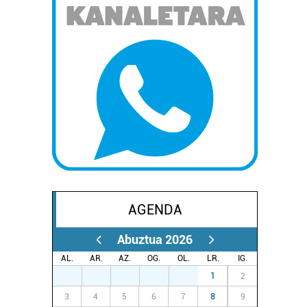
AGENDA
Abuztua 2026
AL.
AR.
AZ.
OG.
OL.
LR.
IG.
27
28
29
30
31
1
2
3
4
5
6
7
8
9