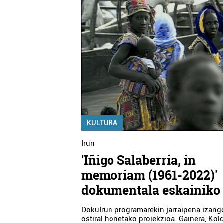
KULTURA
Irun
'Iñigo Salaberria, in
memoriam (1961-2022)'
dokumentala eskainiko
DokuIrun programarekin jarraipena izang
ostiral honetako proiekzioa. Gainera, Kol