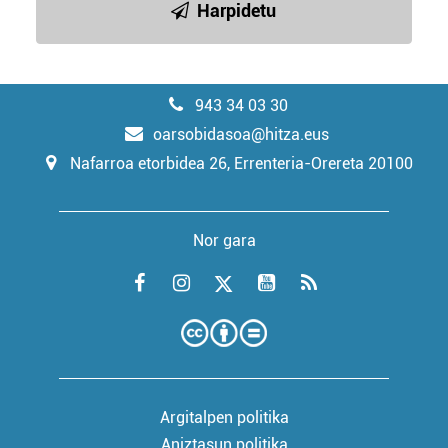
Harpidetu
943 34 03 30
oarsobidasoa@hitza.eus
Nafarroa etorbidea 26, Errenteria-Orereta 20100
Nor gara
Argitalpen politika
Aniztasun politika