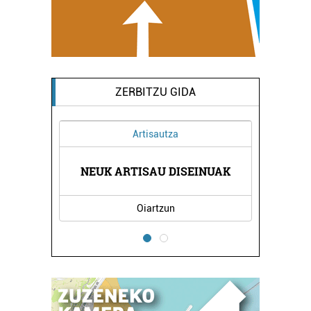
ZERBITZU GIDA
Artisautza
K
NEUK ARTISAU DISEINUAK
Oiartzun