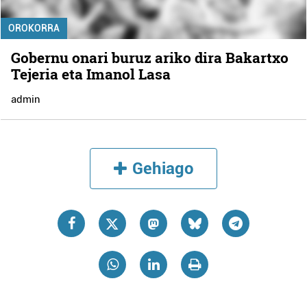
OROKORRA
Gobernu onari buruz ariko dira Bakartxo
Tejeria eta Imanol Lasa
admin
Gehiago