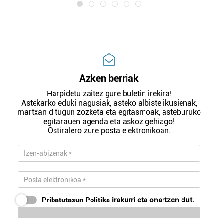
Azken berriak
Harpidetu zaitez gure buletin irekira!
Astekarko eduki nagusiak, asteko albiste ikusienak,
martxan ditugun zozketa eta egitasmoak, asteburuko
egitarauen agenda eta askoz gehiago!
Ostiralero zure posta elektronikoan.
Pribatutasun Politika
irakurri eta onartzen dut.