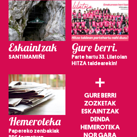
Eskaintzak
Gure berri.
SANTIMAMIÑE
Parte hartu 33. Lilatoian
HITZA taldearekin!
+
GURE BERRI
ZOZKETAK
ESKAINTZAK
Hemeroteka
DENDA
HEMEROTEKA
Papereko zenbakiak
NOR GARA