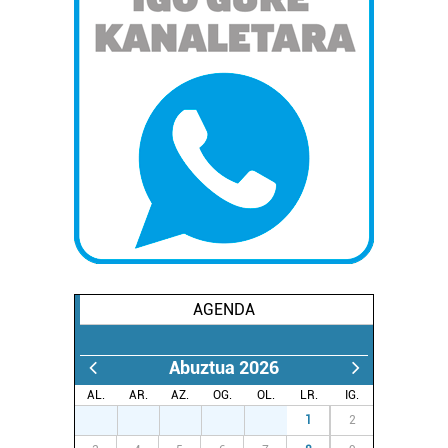
AGENDA
Abuztua 2026
AL.
AR.
AZ.
OG.
OL.
LR.
IG.
27
28
29
30
31
1
2