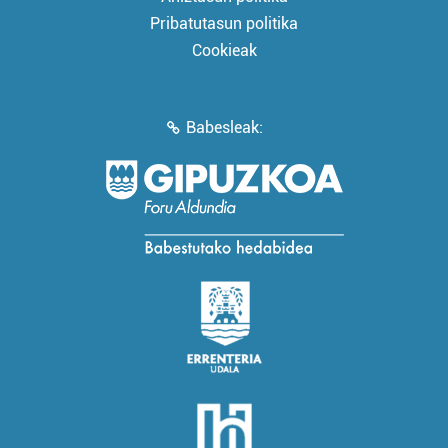
Pribatutasun politika
Cookieak
Babesleak: