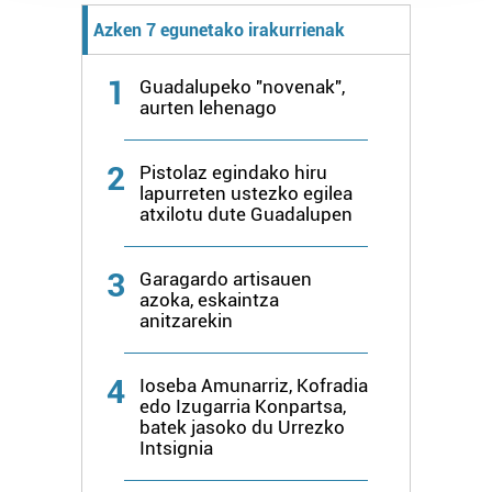
prozesatzen ditugu, zure IP zenbakia, besteak beste,
Azken 7 egunetako irakurrienak
teknologia erabiliz, cookieak adibidez, iragarki eta eduki
pertsonalizatuak eskaintzeko, iragarkiak eta edukia
1
Guadalupeko "novenak",
neurtzeko, jendeari buruzko informazioa biltzeko eta
aurten lehenago
produktuak garatzeko. Zure datuak nork eta zertarako
erabiltzen dituen hauta dezakezu.
2
Pistolaz egindako hiru
lapurreten ustezko egilea
Bazkide batzuek ez dizute baimenik eskatzen, eta beren
atxilotu dute Guadalupen
interes komertzial legitimoetan babesten dira. Ikusi gure
bazkideen zerrenda, beren ustez zein helburutarako
3
duten interes legitimoa eta horren aurka nola egin
Garagardo artisauen
azoka, eskaintza
dezakezun ikusteko.
anitzarekin
Lortu zure datu pertsonalak prozesatzeko moduari
buruzko informazio gehiago eta ezarri zure lehentasunak
4
Ioseba Amunarriz, Kofradia
edo Izugarria Konpartsa,
datuen atalean. Edozein unetan alda edo ken dezakezu
batek jasoko du Urrezko
zure baimena Cookieen adierazpenean.
Intsignia
Webgune honek cookie propioak eta hirugarrenen cookie-