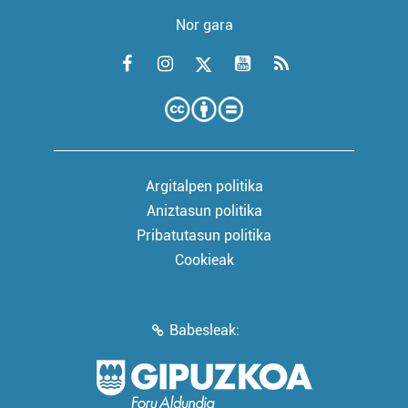
Nor gara
Argitalpen politika
Aniztasun politika
Pribatutasun politika
Cookieak
Babesleak: