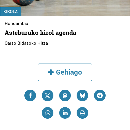
KIROLA
Hondarribia
Asteburuko kirol agenda
Oarso Bidasoko Hitza
Gehiago