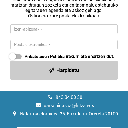
martxan ditugun zozketa eta egitasmoak, asteburuko
egitarauen agenda eta askoz gehiago!
Ostiralero zure posta elektronikoan.
Pribatutasun Politika
irakurri eta onartzen dut.
Harpidetu
943 34 03 30
oarsobidasoa@hitza.eus
Nafarroa etorbidea 26, Errenteria-Orereta 20100