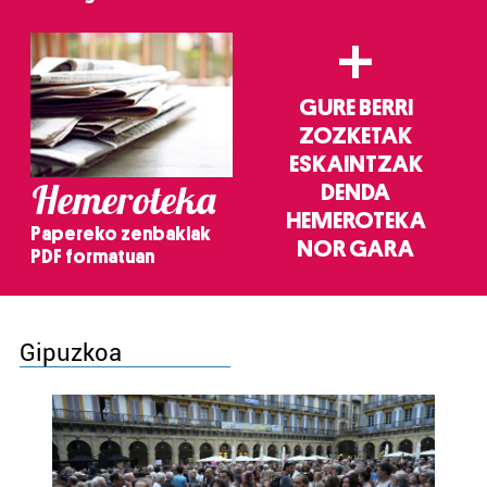
+
GURE BERRI
ZOZKETAK
ESKAINTZAK
Hemeroteka
DENDA
HEMEROTEKA
Papereko zenbakiak
NOR GARA
PDF formatuan
Gipuzkoa