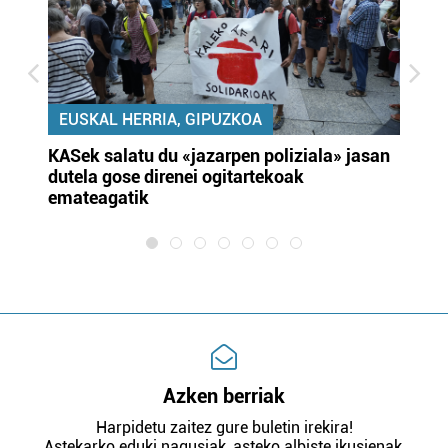
EUSKAL HERRIA, GIPUZKOA
KASek salatu du «jazarpen poliziala» jasan
Pa
dutela gose direnei ogitartekoak
da
emateagatik
«s
Azken berriak
Harpidetu zaitez gure buletin irekira!
Astekarko eduki nagusiak, asteko albiste ikusienak,