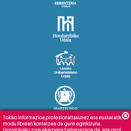
Tokiko informazioa profesionaltasunez eta euskaratik,
modu librean kontatzea da gure eginkizuna.
Horretarako zure ekarpena beharrezkoa da, eta ongi