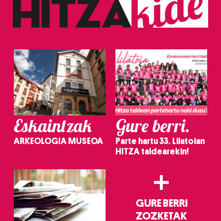
Eskaintzak
Gure berri.
ARKEOLOGIA MUSEOA
Parte hartu 33. Lilatoian
HITZA taldearekin!
+
GURE BERRI
ZOZKETAK