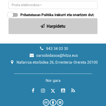
Pribatutasun Politika
irakurri eta onartzen dut.
Harpidetu
943 34 03 30
oarsobidasoa@hitza.eus
Nafarroa etorbidea 26, Errenteria-Orereta 20100
Nor gara