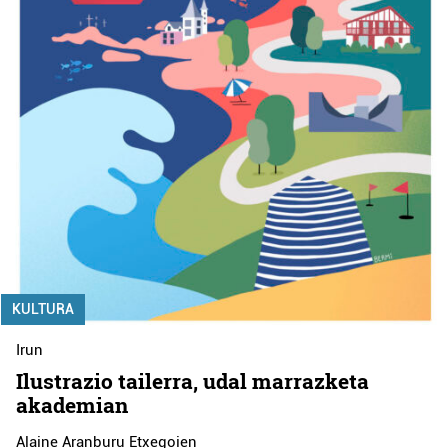
KULTURA
Irun
Ilustrazio tailerra, udal marrazketa
akademian
Alaine Aranburu Etxegoien