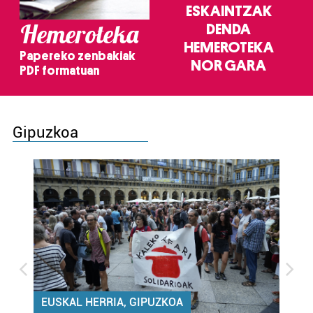
ESKAINTZAK
Hemeroteka
DENDA
HEMEROTEKA
Papereko zenbakiak
NOR GARA
PDF formatuan
Gipuzkoa
EUSKAL HERRIA, GIPUZKOA