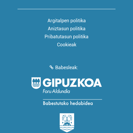
Argitalpen politika
Aniztasun politika
Pribatutasun politika
Cookieak
Babesleak: