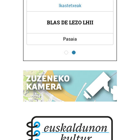
Ikastetxeak
RIA
BLAS DE LEZO LHII
BL
Pasaia