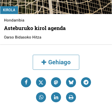
KIROLA
Hondarribia
Asteburuko kirol agenda
Oarso Bidasoko Hitza
Gehiago