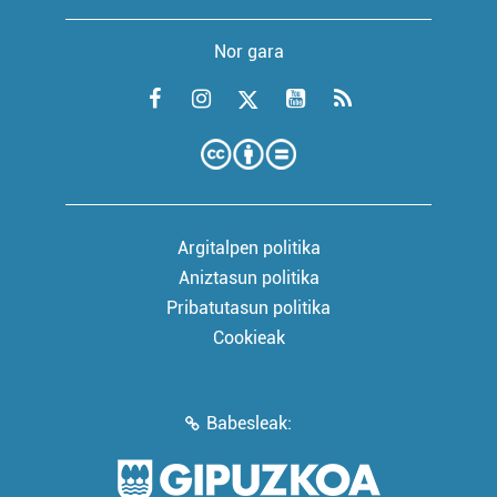
Nor gara
Argitalpen politika
Aniztasun politika
Pribatutasun politika
Cookieak
Babesleak: