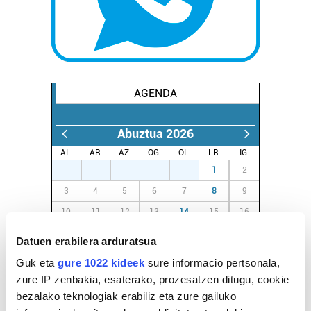
AGENDA
Abuztua 2026
AL.
AR.
AZ.
OG.
OL.
LR.
IG.
27
28
29
30
31
1
2
3
4
5
6
7
8
9
10
11
12
13
14
15
16
17
18
19
20
21
22
23
Datuen erabilera arduratsua
24
25
26
27
28
29
30
Guk eta
gure 1022 kideek
sure informacio pertsonala,
31
1
2
3
4
5
6
zure IP zenbakia, esaterako, prozesatzen ditugu, cookie
bezalako teknologiak erabiliz eta zure gailuko