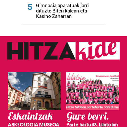
fitxategiak erabiltzen ditu. Zure esperientzia eta
5
Gimnasia aparatuak jarri
zerbitzuak hobetzeko asmoz, cookie teknologiaz
dituzte Biteri kalean eta
baliatzen gara. Ohar hau onartuz gero, teknologia hori
Kasino Zaharran
erabiltzeko baimen esplizitua ematen diguzu.
Gehiago
irakurri
Eskaintzak
Gure berri.
ARKEOLOGIA MUSEOA
Parte hartu 33. Lilatoian