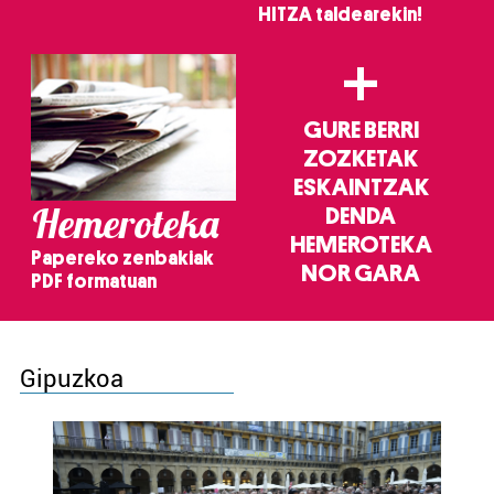
HITZA taldearekin!
+
GURE BERRI
ZOZKETAK
ESKAINTZAK
Hemeroteka
DENDA
HEMEROTEKA
Papereko zenbakiak
NOR GARA
PDF formatuan
Gipuzkoa