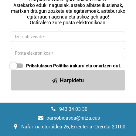
Astekarko eduki nagusiak, asteko albiste ikusienak,
martxan ditugun zozketa eta egitasmoak, asteburuko
egitarauen agenda eta askoz gehiago!
Ostiralero zure posta elektronikoan.
Pribatutasun Politika
irakurri eta onartzen dut.
Harpidetu
943 34 03 30
oarsobidasoa@hitza.eus
Nafarroa etorbidea 26, Errenteria-Orereta 20100