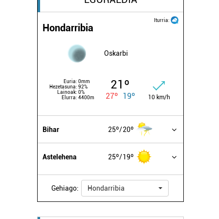
Iturria:
Hondarribia
Oskarbi
21º
Euria:
0mm
Hezetasuna:
92%
Lainoak:
0%
27º
19º
10 km/h
Elurra:
4400m
Bihar
25º
20º
Astelehena
25º
19º
Gehiago:
Hondarribia