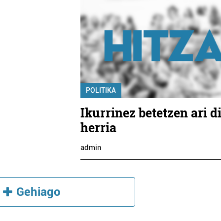
POLITIKA
Ikurrinez betetzen ari d
herria
admin
Gehiago