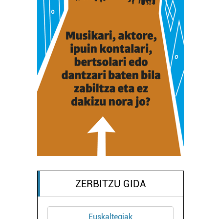
ZERBITZU GIDA
Euskaltegiak
Aholkularitza