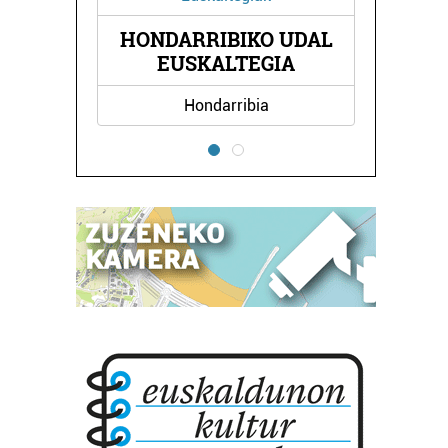
ARRIBIKO UDAL
JAKIN - ASEGI
USKALTEGIA
AHOLKULARITZA
Hondarribia
Errenteria-Orereta