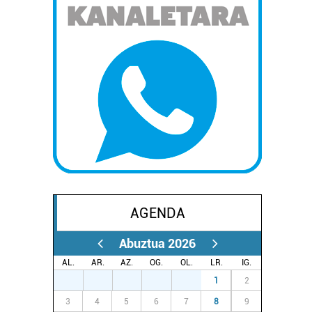
AGENDA
Abuztua 2026
AL.
AR.
AZ.
OG.
OL.
LR.
IG.
27
28
29
30
31
1
2
3
4
5
6
7
8
9