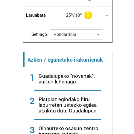
Larunbata
25º
18º
Gehiago:
Hondarribia
Azken 7 egunetako irakurrienak
1
Guadalupeko "novenak",
aurten lehenago
2
Pistolaz egindako hiru
lapurreten ustezko egilea
atxilotu dute Guadalupen
3
Oinaurreko osasun zentro