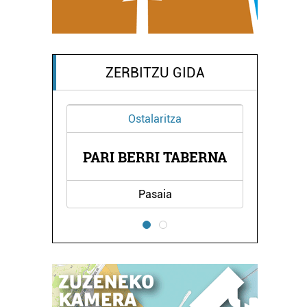
ZERBITZU GIDA
Ostalaritza
E
PARI BERRI TABERNA
Pasaia