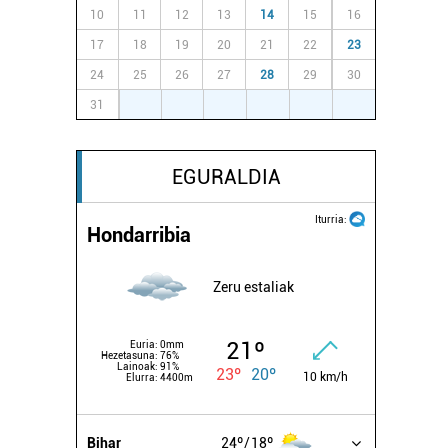
10
11
12
13
14
15
16
17
18
19
20
21
22
23
24
25
26
27
28
29
30
31
1
2
3
4
5
6
EGURALDIA
Iturria:
Hondarribia
Zeru estaliak
21º
Euria:
0mm
Hezetasuna:
76%
Lainoak:
91%
23º
20º
10 km/h
Elurra:
4400m
Bihar
24º
18º