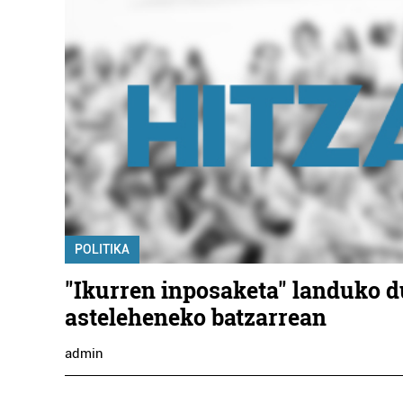
POLITIKA
"Ikurren inposaketa" landuko d
asteleheneko batzarrean
admin