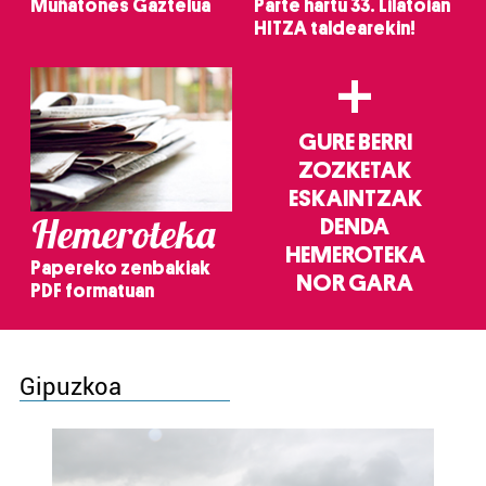
Muñatones Gaztelua
Parte hartu 33. Lilatoian
HITZA taldearekin!
+
GURE BERRI
ZOZKETAK
ESKAINTZAK
Hemeroteka
DENDA
HEMEROTEKA
Papereko zenbakiak
NOR GARA
PDF formatuan
Gipuzkoa