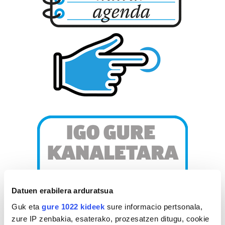
Datuen erabilera arduratsua
Guk eta
gure 1022 kideek
sure informacio pertsonala,
zure IP zenbakia, esaterako, prozesatzen ditugu, cookie