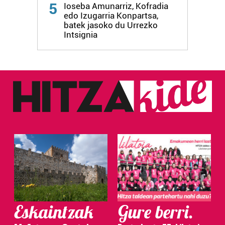
5
Ioseba Amunarriz, Kofradia
edo Izugarria Konpartsa,
batek jasoko du Urrezko
Intsignia
Eskaintzak
Gure berri.