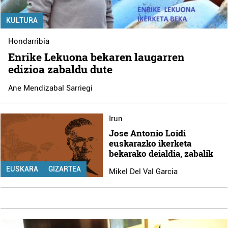
KULTURA
Hondarribia
Enrike Lekuona bekaren laugarren
edizioa zabaldu dute
Ane Mendizabal Sarriegi
Irun
Jose Antonio Loidi
euskarazko ikerketa
bekarako deialdia, zabalik
EUSKARA
GIZARTEA
Mikel Del Val Garcia