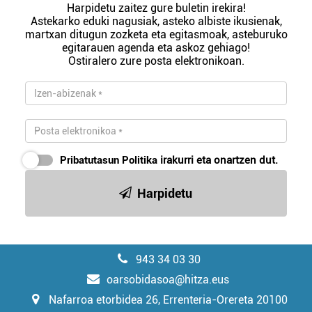
Harpidetu zaitez gure buletin irekira!
Astekarko eduki nagusiak, asteko albiste ikusienak,
martxan ditugun zozketa eta egitasmoak, asteburuko
egitarauen agenda eta askoz gehiago!
Ostiralero zure posta elektronikoan.
Pribatutasun Politika
irakurri eta onartzen dut.
Harpidetu
943 34 03 30
oarsobidasoa@hitza.eus
Nafarroa etorbidea 26, Errenteria-Orereta 20100