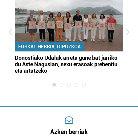
EUSKAL HERRIA, GIPUZKOA
Donostiako Udalak arreta gune bat jarriko
Ur
du Aste Nagusian, sexu erasoak prebenitu
es
eta artatzeko
lu
Azken berriak