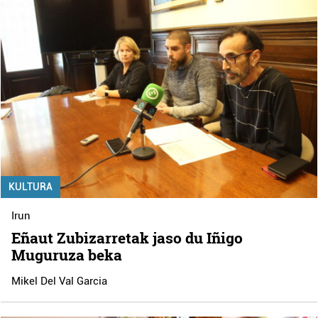
KULTURA
Irun
Eñaut Zubizarretak jaso du Iñigo
Muguruza beka
Mikel Del Val Garcia