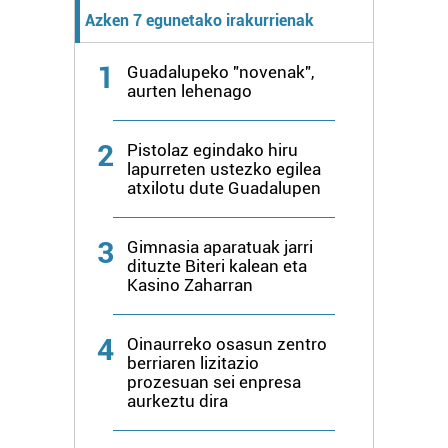
Webgune honek cookie propioak eta hirugarrenen cookie-
Azken 7 egunetako irakurrienak
fitxategiak erabiltzen ditu. Zure esperientzia eta
zerbitzuak hobetzeko asmoz, cookie teknologiaz
1
Guadalupeko "novenak",
baliatzen gara. Ohar hau onartuz gero, teknologia hori
aurten lehenago
erabiltzeko baimen esplizitua ematen diguzu.
Gehiago
irakurri
2
Pistolaz egindako hiru
lapurreten ustezko egilea
atxilotu dute Guadalupen
3
Gimnasia aparatuak jarri
dituzte Biteri kalean eta
Kasino Zaharran
4
Oinaurreko osasun zentro
berriaren lizitazio
prozesuan sei enpresa
aurkeztu dira