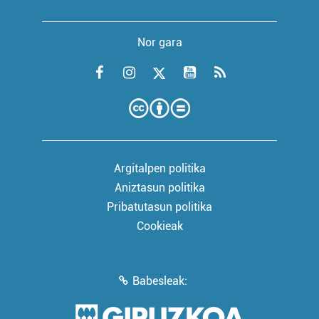
Nor gara
Argitalpen politika
Aniztasun politika
Pribatutasun politika
Cookieak
Babesleak: