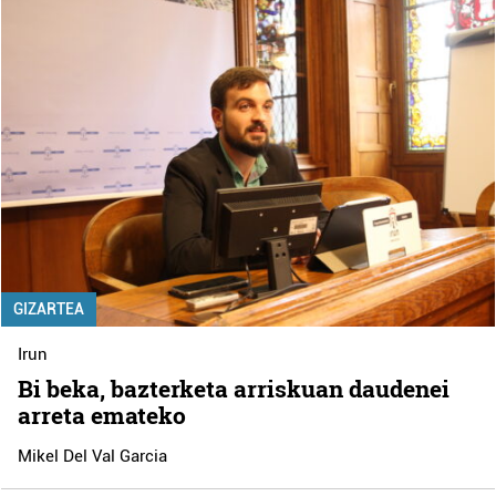
GIZARTEA
Irun
Bi beka, bazterketa arriskuan daudenei
arreta emateko
Mikel Del Val Garcia