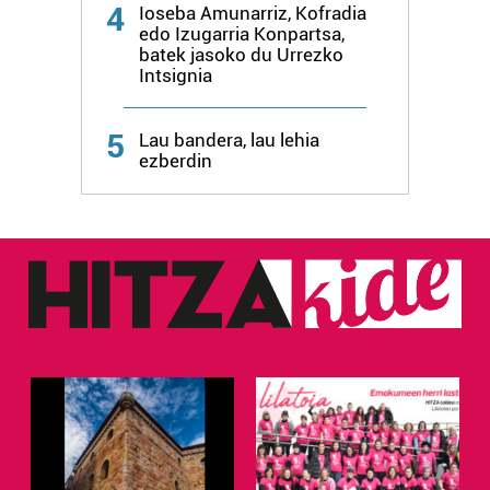
zure baimena Cookieen adierazpenean.
4
Ioseba Amunarriz, Kofradia
edo Izugarria Konpartsa,
batek jasoko du Urrezko
Webgune honek cookie propioak eta hirugarrenen cookie-
Intsignia
fitxategiak erabiltzen ditu. Zure esperientzia eta
zerbitzuak hobetzeko asmoz, cookie teknologiaz
baliatzen gara. Ohar hau onartuz gero, teknologia hori
5
Lau bandera, lau lehia
erabiltzeko baimen esplizitua ematen diguzu.
Gehiago
ezberdin
irakurri