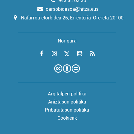
943 34 03 30
oarsobidasoa@hitza.eus
Nafarroa etorbidea 26, Errenteria-Orereta 20100
Nor gara
Argitalpen politika
Aniztasun politika
Pribatutasun politika
Cookieak