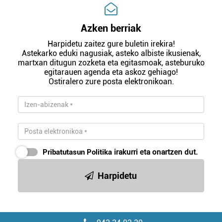
Azken berriak
Harpidetu zaitez gure buletin irekira!
Astekarko eduki nagusiak, asteko albiste ikusienak,
martxan ditugun zozketa eta egitasmoak, asteburuko
egitarauen agenda eta askoz gehiago!
Ostiralero zure posta elektronikoan.
Pribatutasun Politika
irakurri eta onartzen dut.
Harpidetu