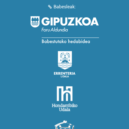
Babesleak: