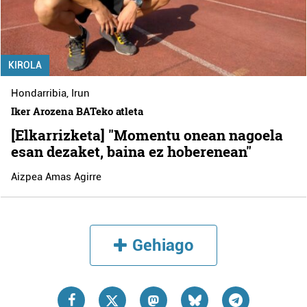
KIROLA
Hondarribia
,
Irun
Iker Arozena BATeko atleta
[Elkarrizketa] "Momentu onean nagoela
esan dezaket, baina ez hoberenean"
Aizpea Amas Agirre
Gehiago