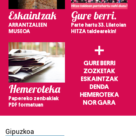
Eskaintzak
Gure berri.
ARRANTZALEEN
Parte hartu 33. Lilatoian
MUSEOA
HITZA taldearekin!
+
GURE BERRI
ZOZKETAK
ESKAINTZAK
Hemeroteka
DENDA
HEMEROTEKA
Papereko zenbakiak
NOR GARA
PDF formatuan
Gipuzkoa