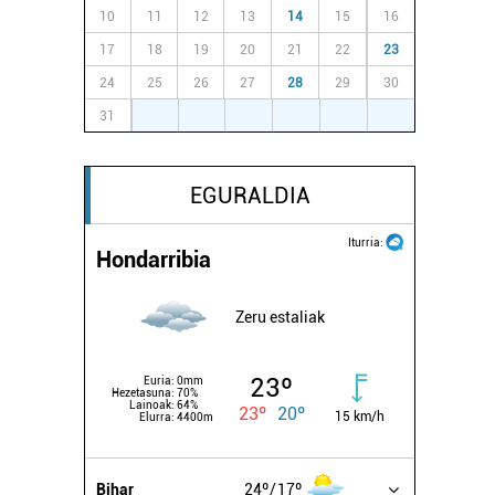
10
11
12
13
14
15
16
17
18
19
20
21
22
23
24
25
26
27
28
29
30
31
1
2
3
4
5
6
EGURALDIA
Iturria:
Hondarribia
Zeru estaliak
23º
Euria:
0mm
Hezetasuna:
70%
Lainoak:
64%
23º
20º
15 km/h
Elurra:
4400m
Bihar
24º
17º