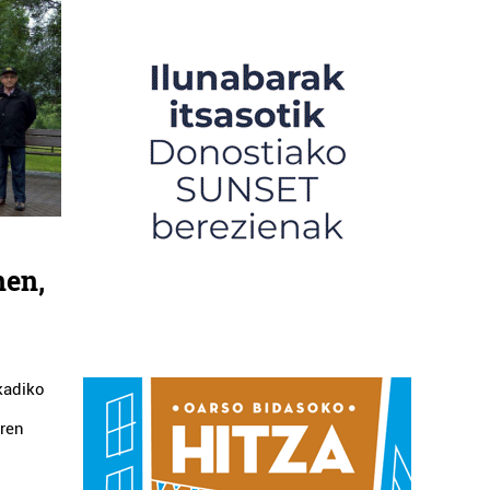
nen,
skadiko
aren