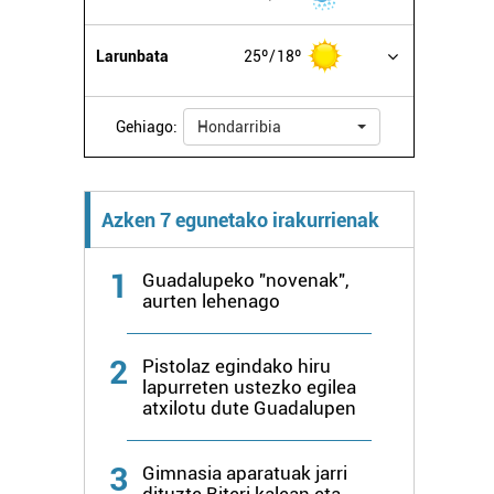
Larunbata
25º
18º
Gehiago:
Hondarribia
Azken 7 egunetako irakurrienak
1
Guadalupeko "novenak",
aurten lehenago
2
Pistolaz egindako hiru
lapurreten ustezko egilea
atxilotu dute Guadalupen
3
Gimnasia aparatuak jarri