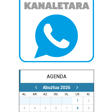
AGENDA
Abuztua 2026
AL.
AR.
AZ.
OG.
OL.
LR.
IG.
27
28
29
30
31
1
2
3
4
5
6
7
8
9