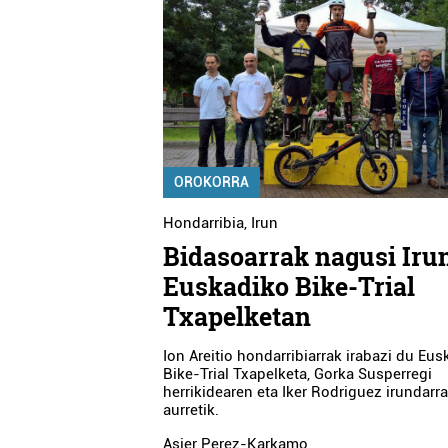
OROKORRA
Hondarribia
,
Irun
Bidasoarrak nagusi Iru
Euskadiko Bike-Trial
Txapelketan
Ion Areitio hondarribiarrak irabazi du Eu
Bike-Trial Txapelketa, Gorka Susperregi
herrikidearen eta Iker Rodriguez irundarr
aurretik.
Asier Perez-Karkamo