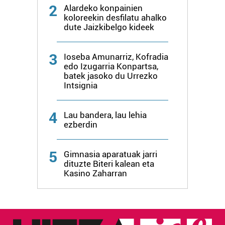
2
Alardeko konpainien
Lortu zure datu pertsonalak prozesatzeko moduari
koloreekin desfilatu ahalko
buruzko informazio gehiago eta ezarri zure lehentasunak
dute Jaizkibelgo kideek
datuen atalean. Edozein unetan alda edo ken dezakezu
zure baimena Cookieen adierazpenean.
3
Ioseba Amunarriz, Kofradia
edo Izugarria Konpartsa,
Webgune honek cookie propioak eta hirugarrenen cookie-
batek jasoko du Urrezko
Intsignia
fitxategiak erabiltzen ditu. Zure esperientzia eta
zerbitzuak hobetzeko asmoz, cookie teknologiaz
baliatzen gara. Ohar hau onartuz gero, teknologia hori
4
Lau bandera, lau lehia
erabiltzeko baimen esplizitua ematen diguzu.
Gehiago
ezberdin
irakurri
5
Gimnasia aparatuak jarri
dituzte Biteri kalean eta
Kasino Zaharran