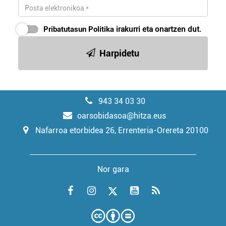
Pribatutasun Politika
irakurri eta onartzen dut.
Harpidetu
943 34 03 30
oarsobidasoa@hitza.eus
Nafarroa etorbidea 26, Errenteria-Orereta 20100
Nor gara