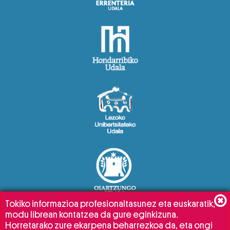
Tokiko informazioa profesionaltasunez eta euskaratik,
modu librean kontatzea da gure eginkizuna.
Horretarako zure ekarpena beharrezkoa da, eta ongi