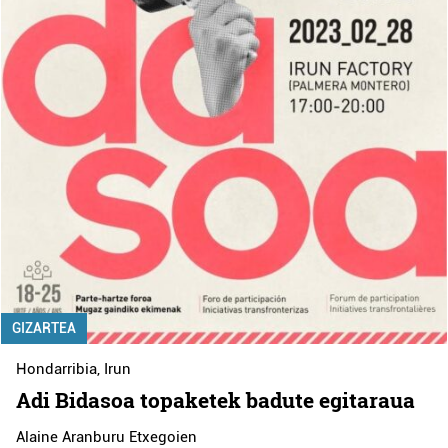
GIZARTEA
Hondarribia
,
Irun
Adi Bidasoa topaketek badute egitaraua
Alaine Aranburu Etxegoien