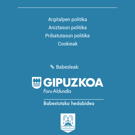
Argitalpen politika
Aniztasun politika
Pribatutasun politika
Cookieak
Babesleak: