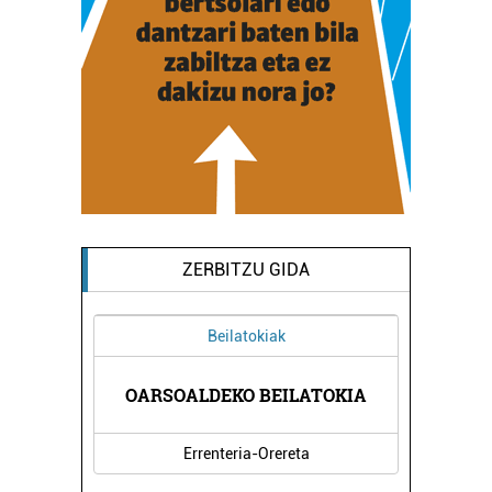
ZERBITZU GIDA
Beilatokiak
NUAK
OARSOALDEKO BEILATOKIA
NEU
Errenteria-Orereta