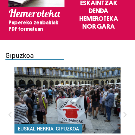
ESKAINTZAK
Hemeroteka
DENDA
HEMEROTEKA
Papereko zenbakiak
NOR GARA
PDF formatuan
Gipuzkoa
EUSKAL HERRIA, GIPUZKOA