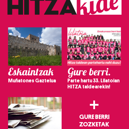
Eskaintzak
Gure berri.
Muñatones Gaztelua
Parte hartu 33. Lilatoian
HITZA taldearekin!
+
GURE BERRI
ZOZKETAK