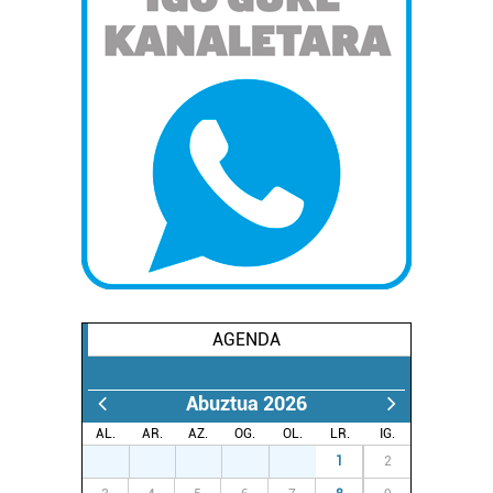
AGENDA
Abuztua 2026
AL.
AR.
AZ.
OG.
OL.
LR.
IG.
27
28
29
30
31
1
2