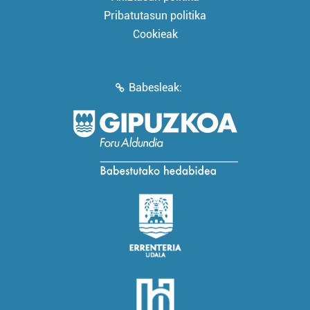
Pribatutasun politika
Cookieak
Babesleak: