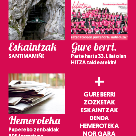
Eskaintzak
Gure berri.
SANTIMAMIÑE
Parte hartu 33. Lilatoian
HITZA taldearekin!
+
GURE BERRI
ZOZKETAK
ESKAINTZAK
Hemeroteka
DENDA
HEMEROTEKA
Papereko zenbakiak
NOR GARA