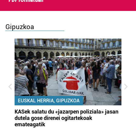
PDF formatuan
Gipuzkoa
EUSKAL HERRIA, GIPUZKOA
KASek salatu du «jazarpen poliziala» jasan
Pa
dutela gose direnei ogitartekoak
da
emateagatik
«s