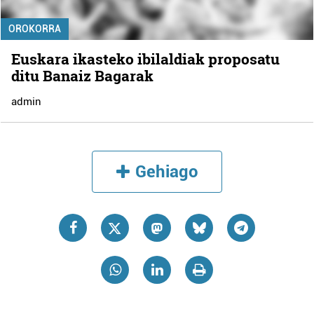
OROKORRA
Euskara ikasteko ibilaldiak proposatu
ditu Banaiz Bagarak
admin
Gehiago