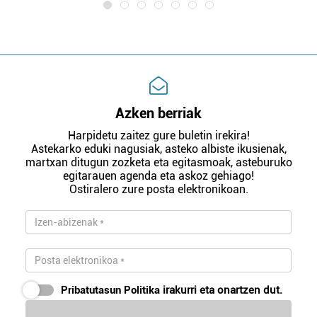
Azken berriak
Harpidetu zaitez gure buletin irekira!
Astekarko eduki nagusiak, asteko albiste ikusienak,
martxan ditugun zozketa eta egitasmoak, asteburuko
egitarauen agenda eta askoz gehiago!
Ostiralero zure posta elektronikoan.
Pribatutasun Politika
irakurri eta onartzen dut.