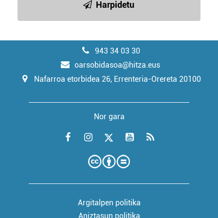
Harpidetu
943 34 03 30
oarsobidasoa@hitza.eus
Nafarroa etorbidea 26, Errenteria-Orereta 20100
Nor gara
Argitalpen politika
Aniztasun politika