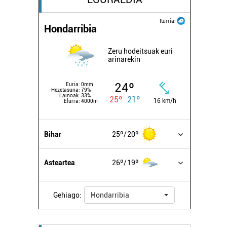
Iturria:
Hondarribia
Zeru hodeitsuak euri
arinarekin
24º
Euria:
0mm
Hezetasuna:
79%
Lainoak:
33%
25º
21º
16 km/h
Elurra:
4000m
Bihar
25º
20º
Asteartea
26º
19º
Gehiago:
Hondarribia