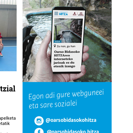
tzial
apelketa
tatik