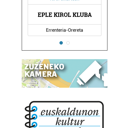
A
EPLE KIROL KLUBA
Errenteria-Orereta