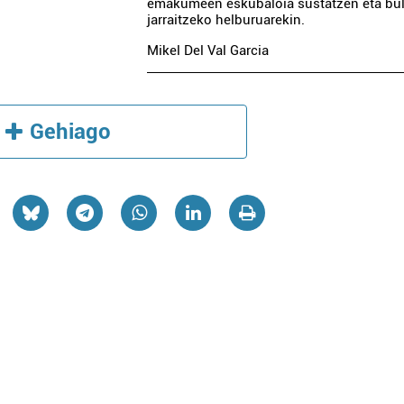
emakumeen eskubaloia sustatzen eta bul
jarraitzeko helburuarekin.
Mikel Del Val Garcia
Gehiago