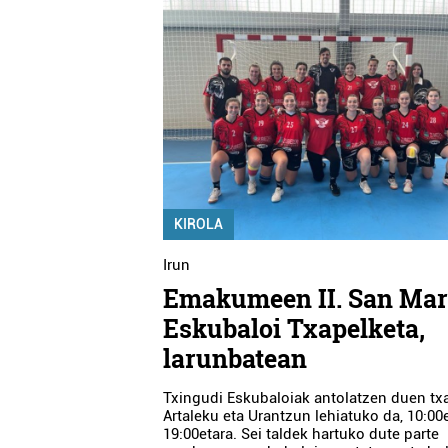
KIROLA
Irun
Emakumeen II. San Mar
Eskubaloi Txapelketa,
larunbatean
Txingudi Eskubaloiak antolatzen duen tx
Artaleku eta Urantzun lehiatuko da, 10:00e
19:00etara. Sei taldek hartuko dute parte