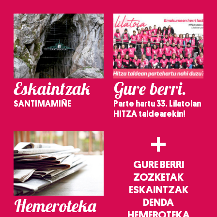
irakurri
Eskaintzak
Gure berri.
SANTIMAMIÑE
Parte hartu 33. Lilatoian
HITZA taldearekin!
+
GURE BERRI
ZOZKETAK
ESKAINTZAK
Hemeroteka
DENDA
HEMEROTEKA