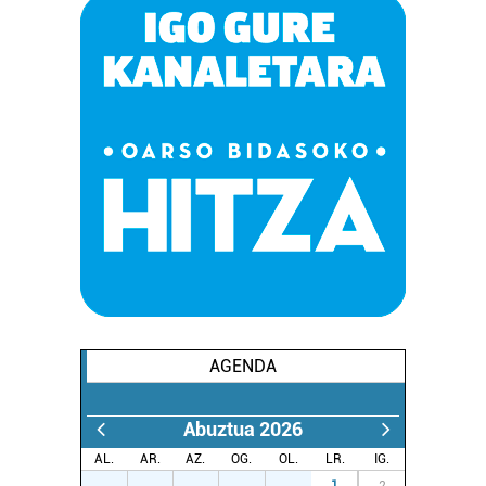
AGENDA
Abuztua 2026
AL.
AR.
AZ.
OG.
OL.
LR.
IG.