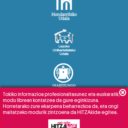
Tokiko informazioa profesionaltasunez eta euskaratik,
modu librean kontatzea da gure eginkizuna.
Horretarako zure ekarpena beharrezkoa da, eta ongi
maitatzeko modurik zintzoena da HITZAkide egitea.