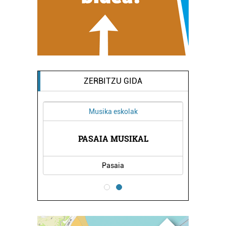
ZERBITZU GIDA
sika eskolak
Ikastetxeak
IA MUSIKAL
CRISTOBAL GAMON IKASTETXE
Pasaia
Errenteria-Orereta