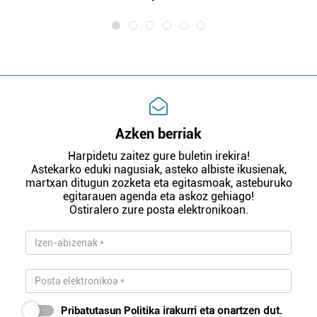
Azken berriak
Harpidetu zaitez gure buletin irekira!
Astekarko eduki nagusiak, asteko albiste ikusienak,
martxan ditugun zozketa eta egitasmoak, asteburuko
egitarauen agenda eta askoz gehiago!
Ostiralero zure posta elektronikoan.
Pribatutasun Politika
irakurri eta onartzen dut.