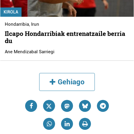
KIROLA
Hondarribia
,
Irun
Ilcapo Hondarribiak entrenatzaile berria
du
Ane Mendizabal Sarriegi
Gehiago