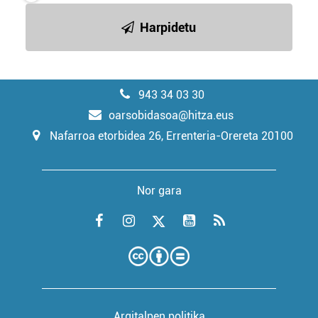
Harpidetu
943 34 03 30
oarsobidasoa@hitza.eus
Nafarroa etorbidea 26, Errenteria-Orereta 20100
Nor gara
Argitalpen politika