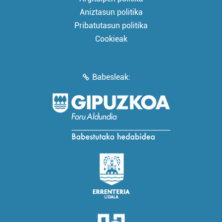
Aniztasun politika
Pribatutasun politika
Cookieak
Babesleak: