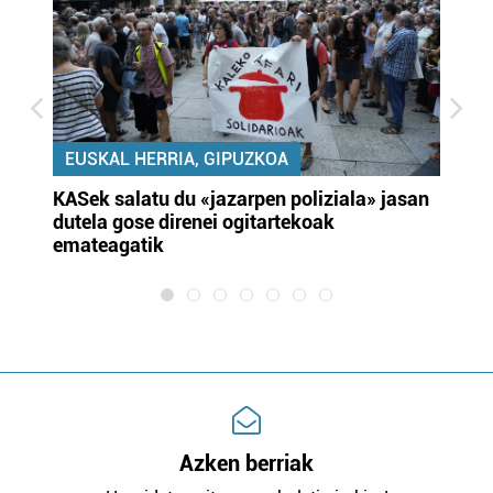
EUSKAL HERRIA, GIPUZKOA
KASek salatu du «jazarpen poliziala» jasan
Pa
dutela gose direnei ogitartekoak
da
emateagatik
«s
Azken berriak