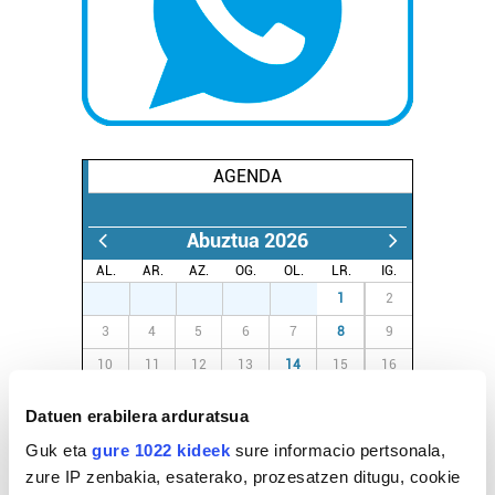
AGENDA
Abuztua 2026
AL.
AR.
AZ.
OG.
OL.
LR.
IG.
27
28
29
30
31
1
2
3
4
5
6
7
8
9
10
11
12
13
14
15
16
17
18
19
20
21
22
23
Datuen erabilera arduratsua
24
25
26
27
28
29
30
Guk eta
gure 1022 kideek
sure informacio pertsonala,
31
1
2
3
4
5
6
zure IP zenbakia, esaterako, prozesatzen ditugu, cookie