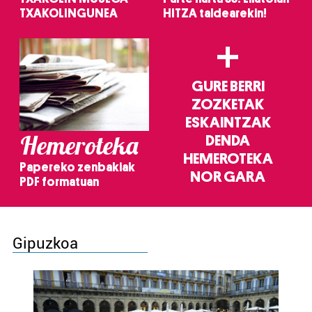
TXAKOLINGUNEA
HITZA taldearekin!
+
GURE BERRI
ZOZKETAK
ESKAINTZAK
Hemeroteka
DENDA
HEMEROTEKA
Papereko zenbakiak
NOR GARA
PDF formatuan
Gipuzkoa