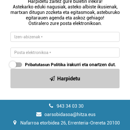
Harpidetu zaitez gure buletin irekira!
Astekarko eduki nagusiak, asteko albiste ikusienak,
martxan ditugun zozketa eta egitasmoak, asteburuko
egitarauen agenda eta askoz gehiago!
Ostiralero zure posta elektronikoan.
Pribatutasun Politika
irakurri eta onartzen dut.
Harpidetu
943 34 03 30
oarsobidasoa@hitza.eus
Nafarroa etorbidea 26, Errenteria-Orereta 20100