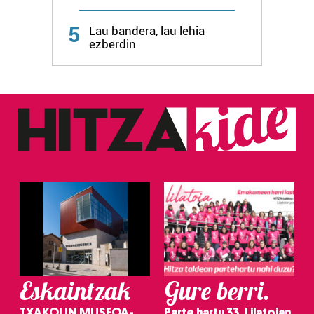
Webgune honek cookie propioak eta hirugarrenen cookie-
fitxategiak erabiltzen ditu. Zure esperientzia eta
5
Lau bandera, lau lehia
zerbitzuak hobetzeko asmoz, cookie teknologiaz
ezberdin
baliatzen gara. Ohar hau onartuz gero, teknologia hori
erabiltzeko baimen esplizitua ematen diguzu.
Gehiago
irakurri
Eskaintzak
Gure berri.
TXAKOLIN MUSEOA-
Parte hartu 33. Lilatoian