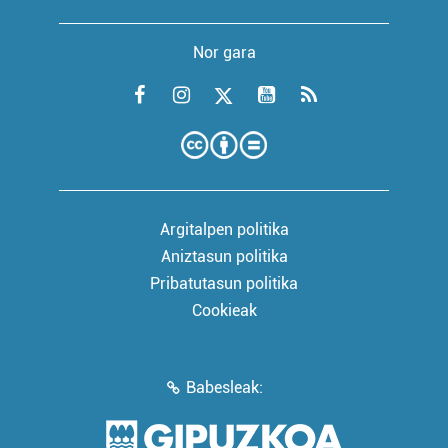
Nor gara
Argitalpen politika
Aniztasun politika
Pribatutasun politika
Cookieak
Babesleak: