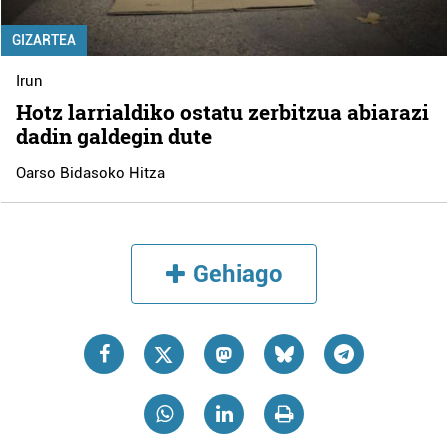
GIZARTEA
Irun
Hotz larrialdiko ostatu zerbitzua abiarazi
dadin galdegin dute
Oarso Bidasoko Hitza
Gehiago