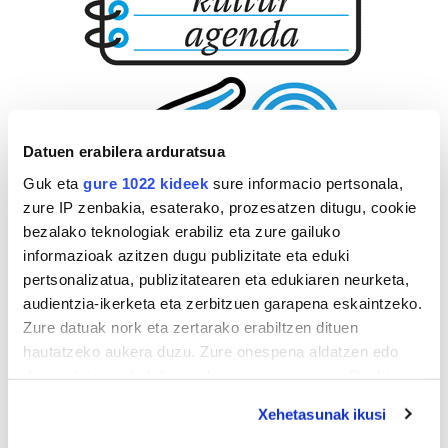
Datuen erabilera arduratsua
Guk eta
gure 1022 kideek
sure informacio pertsonala,
zure IP zenbakia, esaterako, prozesatzen ditugu, cookie
bezalako teknologiak erabiliz eta zure gailuko
informazioak azitzen dugu publizitate eta eduki
pertsonalizatua, publizitatearen eta edukiaren neurketa,
audientzia-ikerketa eta zerbitzuen garapena eskaintzeko.
Zure datuak nork eta zertarako erabiltzen dituen
hautatzeko aukera duzu. Zure onespena aldatzen edo
deuseztatzen ahal duzu edozein momentutan, Cookie
deklaraziotik edo Privacy triggerean klikatuz.
Xehetasunak ikusi
If you allow, we would also like to: