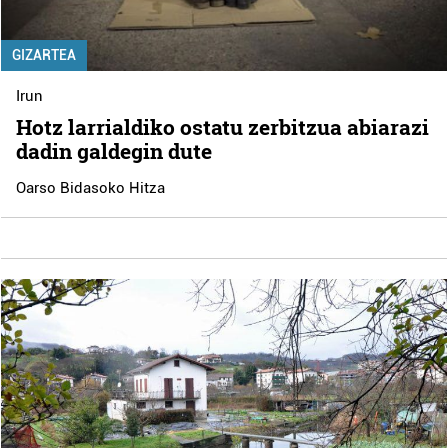
GIZARTEA
Irun
Hotz larrialdiko ostatu zerbitzua abiarazi
dadin galdegin dute
Oarso Bidasoko Hitza