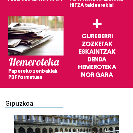
HITZA taldearekin!
+
GURE BERRI
ZOZKETAK
ESKAINTZAK
Hemeroteka
DENDA
HEMEROTEKA
Papereko zenbakiak
NOR GARA
PDF formatuan
Gipuzkoa