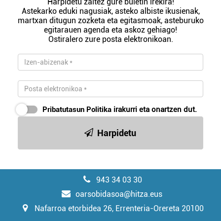
Harpidetu zaitez gure buletin irekira!
Astekarko eduki nagusiak, asteko albiste ikusienak,
martxan ditugun zozketa eta egitasmoak, asteburuko
egitarauen agenda eta askoz gehiago!
Ostiralero zure posta elektronikoan.
Pribatutasun Politika
irakurri eta onartzen dut.
Harpidetu
943 34 03 30
oarsobidasoa@hitza.eus
Nafarroa etorbidea 26, Errenteria-Orereta 20100