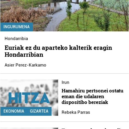
INGURUMENA
Hondarribia
Euriak ez du aparteko kalterik eragin
Hondarribian
Asier Perez-Karkamo
Irun
Hamahiru pertsonei ostatu
eman die udalaren
dispositibo bereziak
EKONOMIA
GIZARTEA
Rebeka Parras