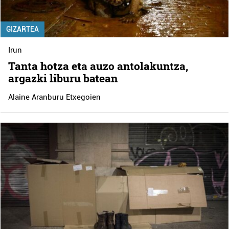
GIZARTEA
Irun
Tanta hotza eta auzo antolakuntza,
argazki liburu batean
Alaine Aranburu Etxegoien