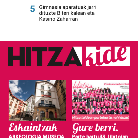
5
Gimnasia aparatuak jarri
dituzte Biteri kalean eta
Kasino Zaharran
Eskaintzak
Gure berri.
ARKEOLOGIA MUSEOA
Parte hartu 33. Lilatoian