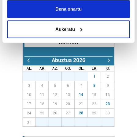
Collect information about your geographical
Dena onartu
location which can be accurate to within several
meters
Aukeratu
Identify your device by actively scanning it for
specific characteristics (fingerprinting)
AGENDA
Find out more about how your personal data is processed
and set your preferences in the
details section
.
Abuztua 2026
Guk eta gure bazkideek zure datu pertsonalak
AL.
AR.
AZ.
OG.
OL.
LR.
IG.
prozesatzen ditugu, zure IP zenbakia, besteak beste,
27
28
29
30
31
1
2
teknologia erabiliz, cookieak adibidez, iragarki eta eduki
3
4
5
6
7
8
9
pertsonalizatuak eskaintzeko, iragarkiak eta edukia
10
11
12
13
14
15
16
neurtzeko, jendeari buruzko informazioa biltzeko eta
17
18
19
20
21
22
23
produktuak garatzeko. Zure datuak nork eta zertarako
erabiltzen dituen hauta dezakezu.
24
25
26
27
28
29
30
31
1
2
3
4
5
6
Bazkide batzuek ez dizute baimenik eskatzen, eta beren
interes komertzial legitimoetan babesten dira. Ikusi gure