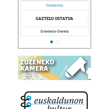
Ostalaritza
GAZTELU OSTATUA
ER
Errenteria-Orereta