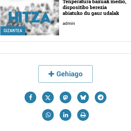
Tenperatura baxuak medio,
dispositibo berezia
abiatuko du gaur udalak
admin
GIZARTEA
Gehiago