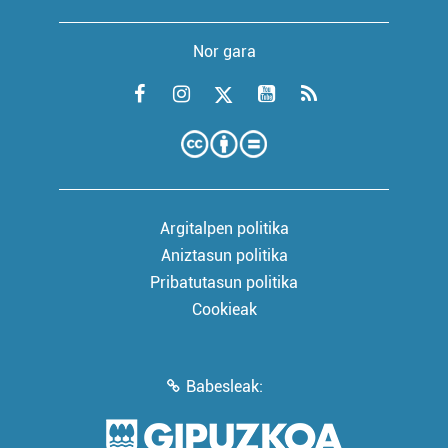
Nor gara
Argitalpen politika
Aniztasun politika
Pribatutasun politika
Cookieak
Babesleak: