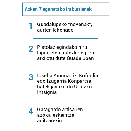
Azken 7 egunetako irakurrienak
1
Guadalupeko "novenak",
aurten lehenago
2
Pistolaz egindako hiru
lapurreten ustezko egilea
atxilotu dute Guadalupen
3
Ioseba Amunarriz, Kofradia
edo Izugarria Konpartsa,
batek jasoko du Urrezko
Intsignia
4
Garagardo artisauen
azoka, eskaintza
anitzarekin