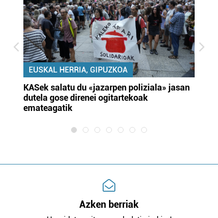
EUSKAL HERRIA, GIPUZKOA
KASek salatu du «jazarpen poliziala» jasan
Pa
dutela gose direnei ogitartekoak
da
emateagatik
«s
Azken berriak