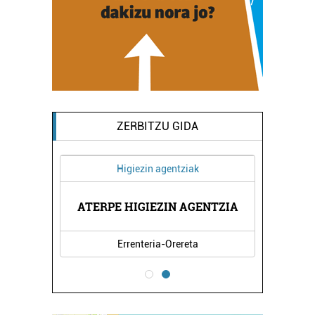
ZERBITZU GIDA
Higiezin agentziak
NTZAK
ATERPE HIGIEZIN AGENTZIA
CASA
Errenteria-Orereta