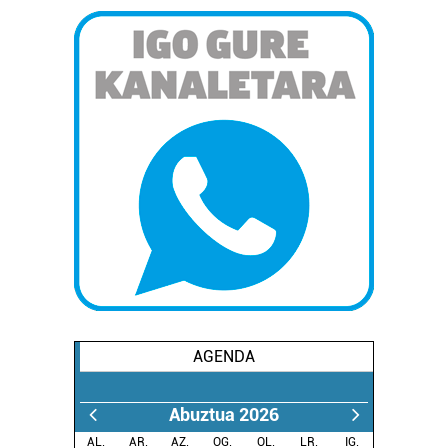
AGENDA
Abuztua 2026
AL.
AR.
AZ.
OG.
OL.
LR.
IG.