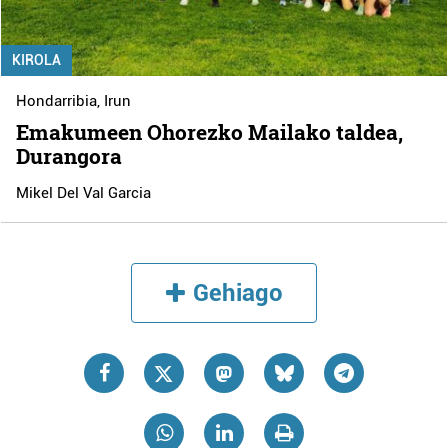
KIROLA
Hondarribia
,
Irun
Emakumeen Ohorezko Mailako taldea,
Durangora
Mikel Del Val Garcia
Gehiago