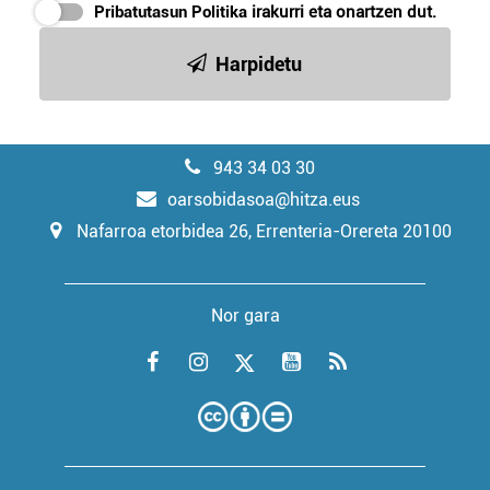
Pribatutasun Politika
irakurri eta onartzen dut.
Harpidetu
943 34 03 30
oarsobidasoa@hitza.eus
Nafarroa etorbidea 26, Errenteria-Orereta 20100
Nor gara