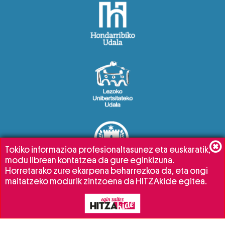
Tokiko informazioa profesionaltasunez eta euskaratik,
modu librean kontatzea da gure eginkizuna.
Horretarako zure ekarpena beharrezkoa da, eta ongi
maitatzeko modurik zintzoena da HITZAkide egitea.