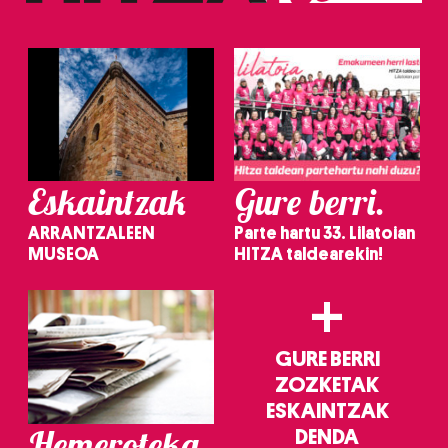
Eskaintzak
Gure berri.
ARRANTZALEEN
Parte hartu 33. Lilatoian
MUSEOA
HITZA taldearekin!
+
GURE BERRI
ZOZKETAK
ESKAINTZAK
Hemeroteka
DENDA