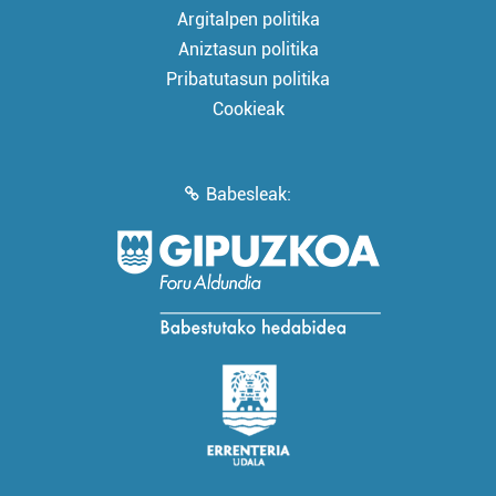
Argitalpen politika
Aniztasun politika
Pribatutasun politika
Cookieak
Babesleak: