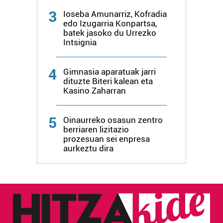
erabiltzen dituen hauta dezakezu.
3
Ioseba Amunarriz, Kofradia
edo Izugarria Konpartsa,
Bazkide batzuek ez dizute baimenik eskatzen, eta beren
batek jasoko du Urrezko
interes komertzial legitimoetan babesten dira. Ikusi gure
Intsignia
bazkideen zerrenda, beren ustez zein helburutarako
duten interes legitimoa eta horren aurka nola egin
4
Gimnasia aparatuak jarri
dezakezun ikusteko.
dituzte Biteri kalean eta
Kasino Zaharran
Lortu zure datu pertsonalak prozesatzeko moduari
buruzko informazio gehiago eta ezarri zure lehentasunak
5
Oinaurreko osasun zentro
datuen atalean. Edozein unetan alda edo ken dezakezu
berriaren lizitazio
zure baimena Cookieen adierazpenean.
prozesuan sei enpresa
aurkeztu dira
Webgune honek cookie propioak eta hirugarrenen cookie-
fitxategiak erabiltzen ditu. Zure esperientzia eta
zerbitzuak hobetzeko asmoz, cookie teknologiaz
baliatzen gara. Ohar hau onartuz gero, teknologia hori
erabiltzeko baimen esplizitua ematen diguzu.
Gehiago
irakurri