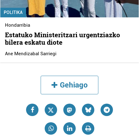
POLITIKA
Hondarribia
Estatuko Ministeritzari urgentziazko
bilera eskatu diote
Ane Mendizabal Sarriegi
Gehiago