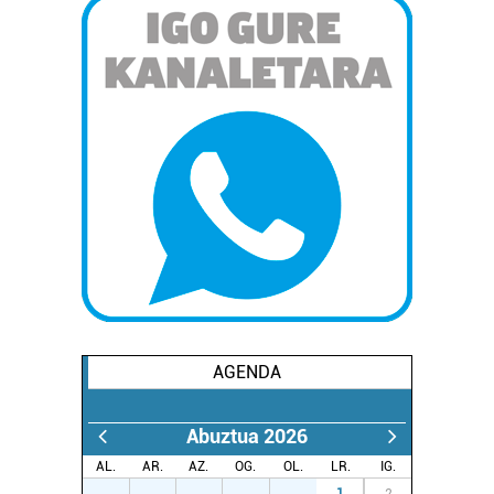
AGENDA
Abuztua 2026
AL.
AR.
AZ.
OG.
OL.
LR.
IG.