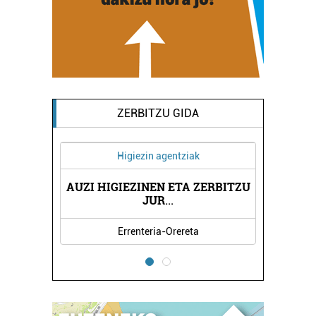
ZERBITZU GIDA
Higiezin agentziak
Ostalar
AUZI HIGIEZINEN ETA ZERBITZU
KASTRO BERR
JUR
...
Errenteria-Orereta
Oiartz