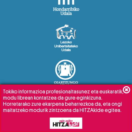
Tokiko informazioa profesionaltasunez eta euskaratik,
modu librean kontatzea da gure eginkizuna.
Horretarako zure ekarpena beharrezkoa da, eta ongi
maitatzeko modurik zintzoena da HITZAkide egitea.