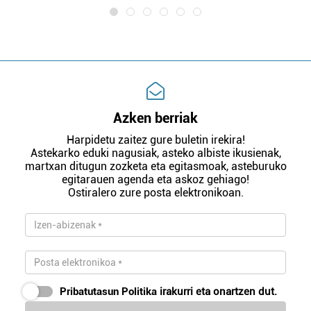
Azken berriak
Harpidetu zaitez gure buletin irekira!
Astekarko eduki nagusiak, asteko albiste ikusienak,
martxan ditugun zozketa eta egitasmoak, asteburuko
egitarauen agenda eta askoz gehiago!
Ostiralero zure posta elektronikoan.
Pribatutasun Politika
irakurri eta onartzen dut.