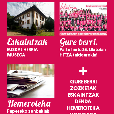
irakurri
Eskaintzak
Gure berri.
EUSKAL HERRIA
Parte hartu 33. Lilatoian
MUSEOA
HITZA taldearekin!
+
GURE BERRI
ZOZKETAK
ESKAINTZAK
Hemeroteka
DENDA
HEMEROTEKA
Papereko zenbakiak