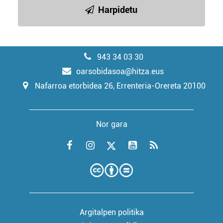
Harpidetu
943 34 03 30
oarsobidasoa@hitza.eus
Nafarroa etorbidea 26, Errenteria-Orereta 20100
Nor gara
Argitalpen politika