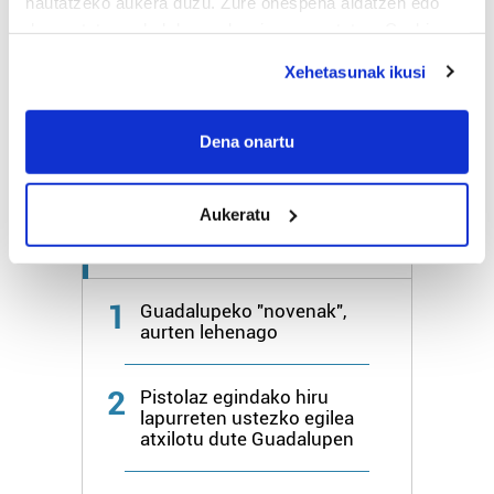
hautatzeko aukera duzu. Zure onespena aldatzen edo
deuseztatzen ahal duzu edozein momentutan, Cookie
Bihar
25º
17º
deklaraziotik edo Privacy triggerean klikatuz.
Xehetasunak ikusi
Larunbata
26º
17º
If you allow, we would also like to:
Collect information about your geographical
Dena onartu
Gehiago:
Irun
location which can be accurate to within several
meters
Aukeratu
Identify your device by actively scanning it for
specific characteristics (fingerprinting)
Azken 7 egunetako irakurrienak
Find out more about how your personal data is processed
and set your preferences in the
details section
.
1
Guadalupeko "novenak",
aurten lehenago
Guk eta gure bazkideek zure datu pertsonalak
prozesatzen ditugu, zure IP zenbakia, besteak beste,
2
Pistolaz egindako hiru
teknologia erabiliz, cookieak adibidez, iragarki eta eduki
lapurreten ustezko egilea
pertsonalizatuak eskaintzeko, iragarkiak eta edukia
atxilotu dute Guadalupen
neurtzeko, jendeari buruzko informazioa biltzeko eta
produktuak garatzeko. Zure datuak nork eta zertarako