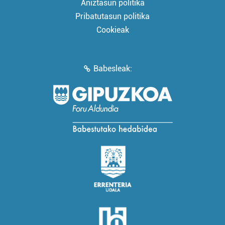
Aniztasun politika
Pribatutasun politika
Cookieak
Babesleak: