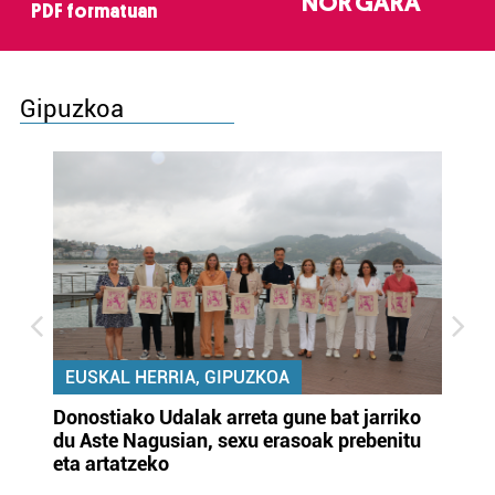
NOR GARA
PDF formatuan
Gipuzkoa
EUSKAL HERRIA, GIPUZKOA
Donostiako Udalak arreta gune bat jarriko
Ur
du Aste Nagusian, sexu erasoak prebenitu
es
eta artatzeko
lu