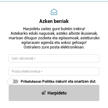
Azken berriak
Harpidetu zaitez gure buletin irekira!
Astekarko eduki nagusiak, asteko albiste ikusienak,
martxan ditugun zozketa eta egitasmoak, asteburuko
egitarauen agenda eta askoz gehiago!
Ostiralero zure posta elektronikoan.
Pribatutasun Politika
irakurri eta onartzen dut.
Harpidetu