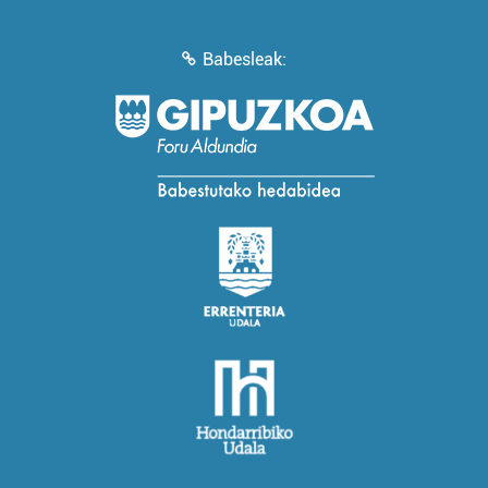
Babesleak: