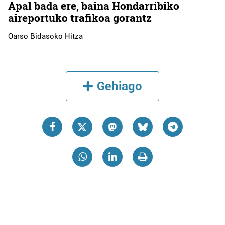
Apal bada ere, baina Hondarribiko
aireportuko trafikoa gorantz
Oarso Bidasoko Hitza
Gehiago