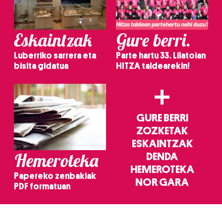
Eskaintzak
Gure berri.
Luberriko sarrera eta
Parte hartu 33. Lilatoian
bisita gidatua
HITZA taldearekin!
+
GURE BERRI
ZOZKETAK
ESKAINTZAK
Hemeroteka
DENDA
HEMEROTEKA
Papereko zenbakiak
NOR GARA
PDF formatuan