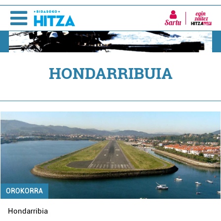
Sartu
HONDARRIBUIA
OROKORRA
Hondarribia