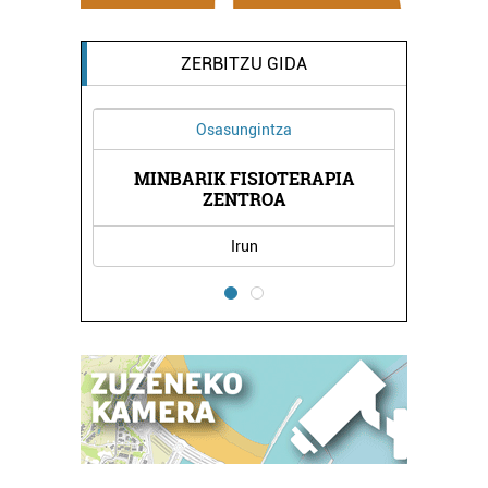
ZERBITZU GIDA
Osasungintza
MINBARIK FISIOTERAPIA
LA
H
ZENTROA
Irun