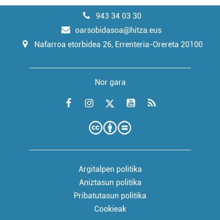
943 34 03 30
oarsobidasoa@hitza.eus
Nafarroa etorbidea 26, Errenteria-Orereta 20100
Nor gara
Argitalpen politika
Aniztasun politika
Pribatutasun politika
Cookieak