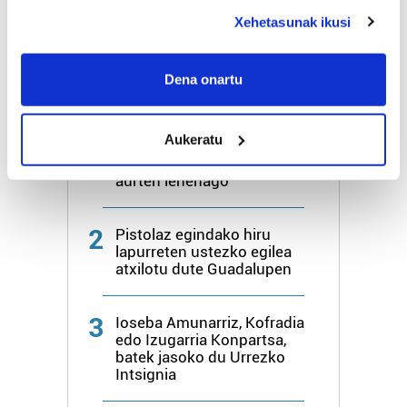
deklaraziotik edo Privacy triggerean klikatuz.
Xehetasunak ikusi
Gehiago:
Irun
If you allow, we would also like to:
Collect information about your geographical
Dena onartu
location which can be accurate to within several
Azken 7 egunetako irakurrienak
meters
Aukeratu
Identify your device by actively scanning it for
1
Guadalupeko "novenak",
specific characteristics (fingerprinting)
aurten lehenago
Find out more about how your personal data is processed
and set your preferences in the
details section
.
2
Pistolaz egindako hiru
lapurreten ustezko egilea
Guk eta gure bazkideek zure datu pertsonalak
atxilotu dute Guadalupen
prozesatzen ditugu, zure IP zenbakia, besteak beste,
teknologia erabiliz, cookieak adibidez, iragarki eta eduki
3
pertsonalizatuak eskaintzeko, iragarkiak eta edukia
Ioseba Amunarriz, Kofradia
edo Izugarria Konpartsa,
neurtzeko, jendeari buruzko informazioa biltzeko eta
batek jasoko du Urrezko
produktuak garatzeko. Zure datuak nork eta zertarako
Intsignia
erabiltzen dituen hauta dezakezu.