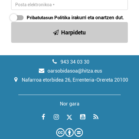
Pribatutasun Politika
irakurri eta onartzen dut.
Harpidetu
943 34 03 30
oarsobidasoa@hitza.eus
Nafarroa etorbidea 26, Errenteria-Orereta 20100
Nor gara