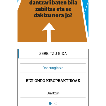
ZERBITZU GIDA
Osasungintza
GIA
BIZI ONDO KIROPRAKTIKOAK
HI
Oiartzun