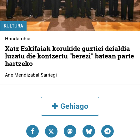
KULTURA
Hondarribia
Xatz Eskifaiak korukide guztiei deialdia
luzatu die kontzertu "berezi" batean parte
hartzeko
Ane Mendizabal Sarriegi
Gehiago