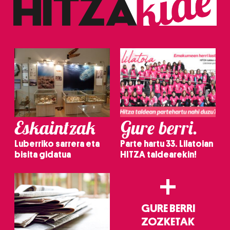
erabiltzeko baimen esplizitua ematen diguzu.
Gehiago
irakurri
Eskaintzak
Gure berri.
Luberriko sarrera eta
Parte hartu 33. Lilatoian
bisita gidatua
HITZA taldearekin!
+
GURE BERRI
ZOZKETAK