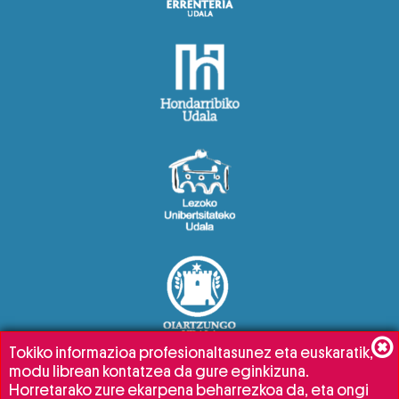
Tokiko informazioa profesionaltasunez eta euskaratik,
modu librean kontatzea da gure eginkizuna.
Horretarako zure ekarpena beharrezkoa da, eta ongi