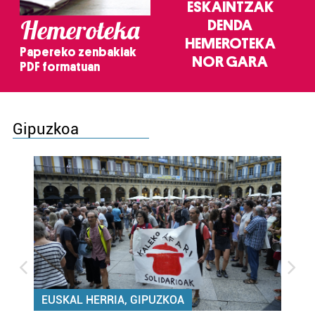
ESKAINTZAK
Hemeroteka
DENDA
HEMEROTEKA
Papereko zenbakiak
NOR GARA
PDF formatuan
Gipuzkoa
EUSKAL HERRIA, GIPUZKOA