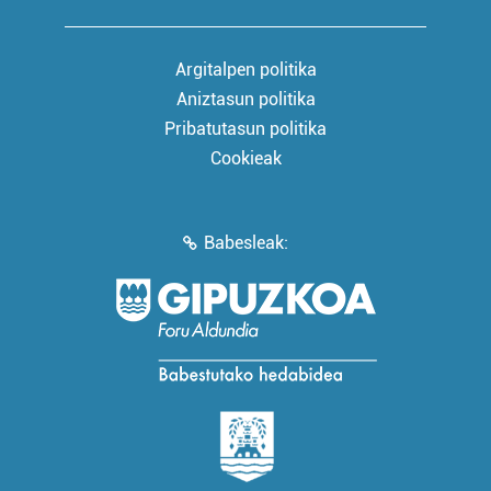
Argitalpen politika
Aniztasun politika
Pribatutasun politika
Cookieak
Babesleak: