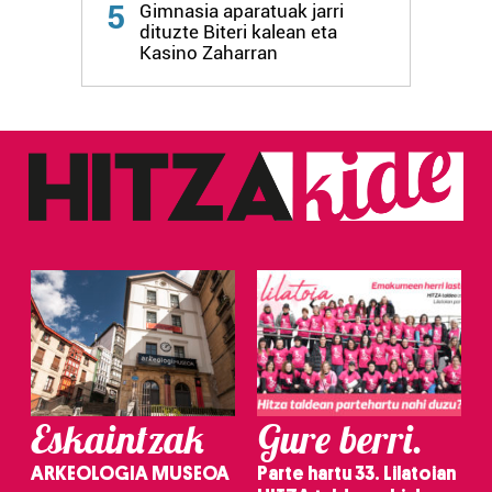
5
Gimnasia aparatuak jarri
dituzte Biteri kalean eta
Kasino Zaharran
Eskaintzak
Gure berri.
ARKEOLOGIA MUSEOA
Parte hartu 33. Lilatoian