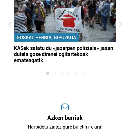
EUSKAL HERRIA, GIPUZKOA
KASek salatu du «jazarpen poliziala» jasan
Pa
dutela gose direnei ogitartekoak
da
emateagatik
«s
Azken berriak
Harpidetu zaitez gure buletin irekira!