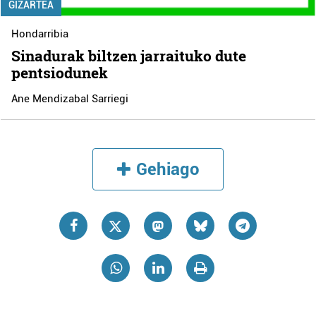
GIZARTEA
Hondarribia
Sinadurak biltzen jarraituko dute
pentsiodunek
Ane Mendizabal Sarriegi
Gehiago