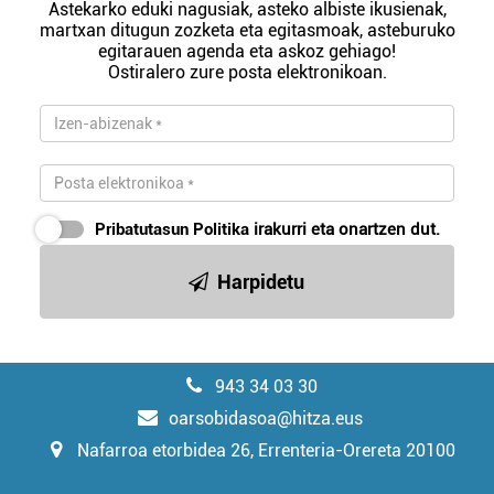
Astekarko eduki nagusiak, asteko albiste ikusienak,
martxan ditugun zozketa eta egitasmoak, asteburuko
egitarauen agenda eta askoz gehiago!
Ostiralero zure posta elektronikoan.
Pribatutasun Politika
irakurri eta onartzen dut.
Harpidetu
943 34 03 30
oarsobidasoa@hitza.eus
Nafarroa etorbidea 26, Errenteria-Orereta 20100