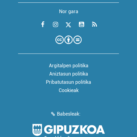
Nor gara
Argitalpen politika
Aniztasun politika
Pribatutasun politika
Cookieak
Babesleak: