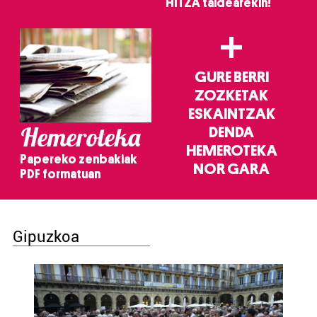
HITZA taldearekin!
+
GURE BERRI
ZOZKETAK
ESKAINTZAK
Hemeroteka
DENDA
HEMEROTEKA
Papereko zenbakiak
NOR GARA
PDF formatuan
Gipuzkoa