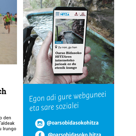
ch
ko den
Taldeak
u Irungo