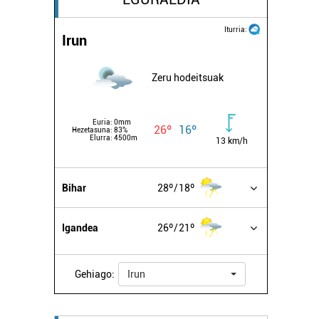
Iturria:
Irun
Zeru hodeitsuak
Euria:
0mm
26º
16º
Hezetasuna:
83%
Elurra:
4500m
13 km/h
Bihar
28º
18º
Igandea
26º
21º
Gehiago:
Irun