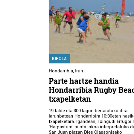
KIROLA
Hondarribia
,
Irun
Parte hartze handia
Hondarribia Rugby Bea
txapelketan
19 talde eta 300 lagun bertaratuko dira
larunbatean Hondarribira 10:00etan hasi
txapelketara. Igandean, Txingudi Errugbi 
'Harpastum' pilota jokoa interpretatuko d
San Juan plazan Dies Oiassoniseko