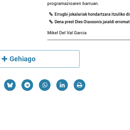
programazioaren barruan.
Errugbi jokalariak hondartzara itzuliko di
Dena prest Dies Oiassonis jaialdi erroma
Mikel Del Val Garcia
Gehiago