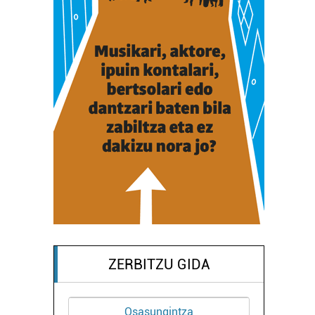
ZERBITZU GIDA
tza
Ostalaritza