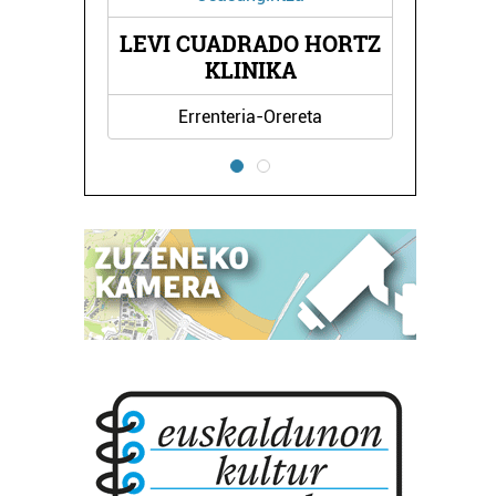
DO HORTZ
DE CYNE REYNA
KA
rereta
Errenteria-Orereta