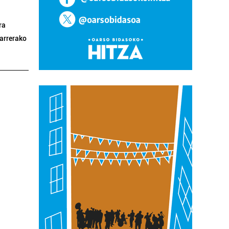
ra
tarrerako