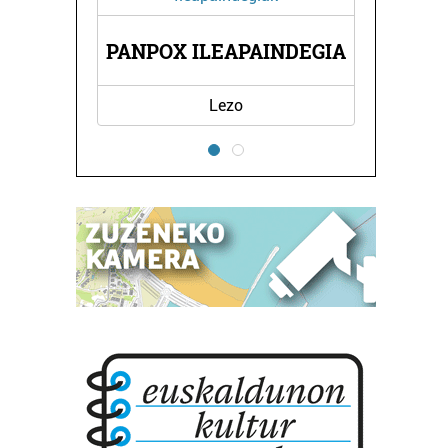
AK
PANPOX ILEAPAINDEGIA
Lezo