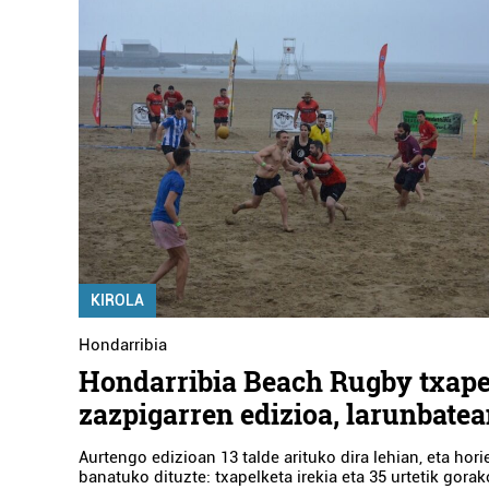
KIROLA
Hondarribia
Hondarribia Beach Rugby txape
zazpigarren edizioa, larunbate
Aurtengo edizioan 13 talde arituko dira lehian, eta hori
banatuko dituzte: txapelketa irekia eta 35 urtetik gorak