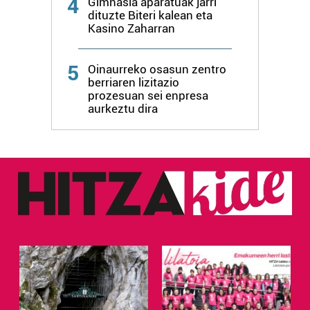
4
Gimnasia aparatuak jarri
zure baimena Cookieen adierazpenean.
dituzte Biteri kalean eta
Kasino Zaharran
Webgune honek cookie propioak eta hirugarrenen cookie-
fitxategiak erabiltzen ditu. Zure esperientzia eta
5
Oinaurreko osasun zentro
zerbitzuak hobetzeko asmoz, cookie teknologiaz
berriaren lizitazio
baliatzen gara. Ohar hau onartuz gero, teknologia hori
prozesuan sei enpresa
erabiltzeko baimen esplizitua ematen diguzu.
Gehiago
aurkeztu dira
irakurri