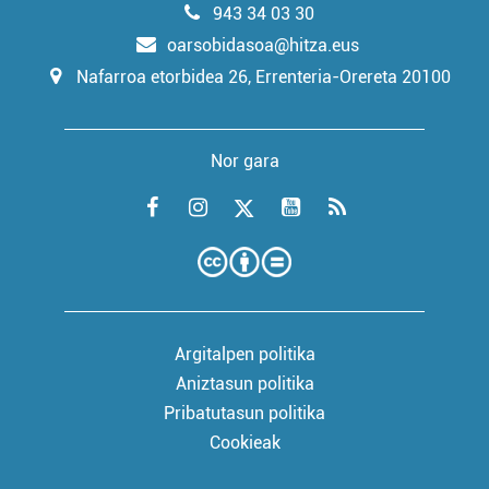
943 34 03 30
oarsobidasoa@hitza.eus
Nafarroa etorbidea 26, Errenteria-Orereta 20100
Nor gara
Argitalpen politika
Aniztasun politika
Pribatutasun politika
Cookieak