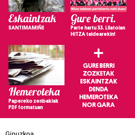
Eskaintzak
Gure berri.
SANTIMAMIÑE
Parte hartu 33. Lilatoian
HITZA taldearekin!
+
GURE BERRI
ZOZKETAK
ESKAINTZAK
Hemeroteka
DENDA
HEMEROTEKA
Papereko zenbakiak
NOR GARA
PDF formatuan
Gipuzkoa