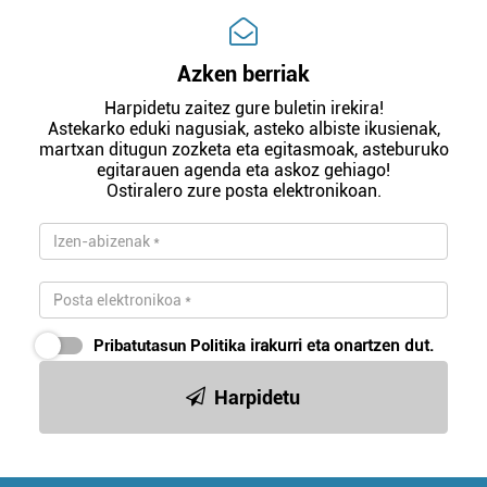
Azken berriak
Harpidetu zaitez gure buletin irekira!
Astekarko eduki nagusiak, asteko albiste ikusienak,
martxan ditugun zozketa eta egitasmoak, asteburuko
egitarauen agenda eta askoz gehiago!
Ostiralero zure posta elektronikoan.
Pribatutasun Politika
irakurri eta onartzen dut.
Harpidetu