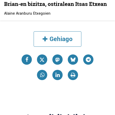
Brian-en bizitza, ostiralean Itsas Etxean
Alaine Aranburu Etxegoien
Gehiago