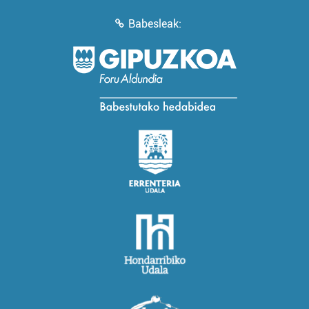
Babesleak: