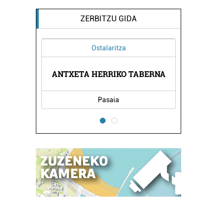
ZERBITZU GIDA
Ostalaritza
ANTXETA HERRIKO TABERNA
Pasaia
E