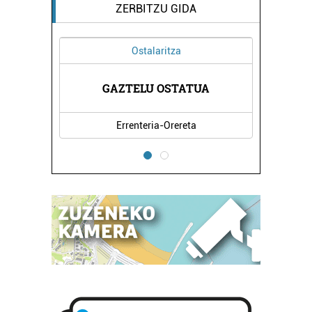
ZERBITZU GIDA
Ostalaritza
Superme
GAZTELU OSTATUA
EROSK
Errenteria-Orereta
Le