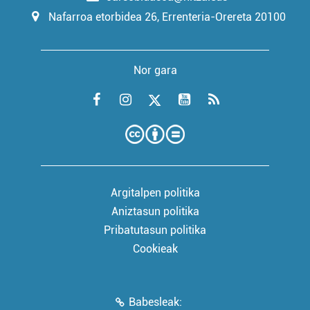
Nafarroa etorbidea 26, Errenteria-Orereta 20100
Nor gara
Argitalpen politika
Aniztasun politika
Pribatutasun politika
Cookieak
Babesleak: