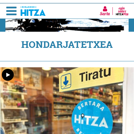
Sartu
HONDARJATETXEA