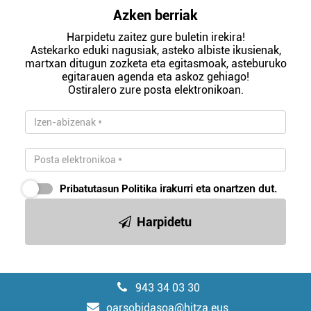
Azken berriak
Harpidetu zaitez gure buletin irekira!
Astekarko eduki nagusiak, asteko albiste ikusienak,
martxan ditugun zozketa eta egitasmoak, asteburuko
egitarauen agenda eta askoz gehiago!
Ostiralero zure posta elektronikoan.
Pribatutasun Politika
irakurri eta onartzen dut.
Harpidetu
943 34 03 30
oarsobidasoa@hitza.eus