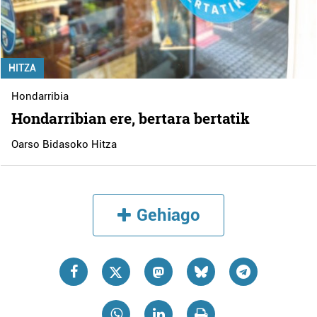
HITZA
Hondarribia
Hondarribian ere, bertara bertatik
Oarso Bidasoko Hitza
Gehiago