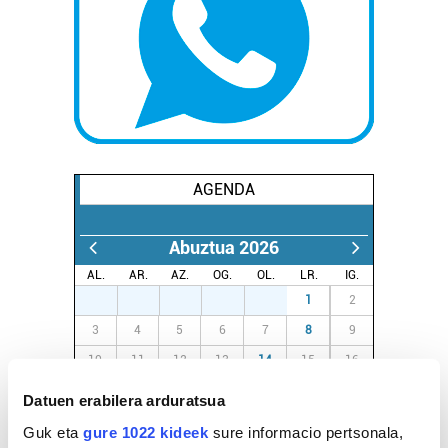
AGENDA
Abuztua 2026
AL.
AR.
AZ.
OG.
OL.
LR.
IG.
27
28
29
30
31
1
2
3
4
5
6
7
8
9
10
11
12
13
14
15
16
17
18
19
20
21
22
23
Datuen erabilera arduratsua
24
25
26
27
28
29
30
Guk eta
gure 1022 kideek
sure informacio pertsonala,