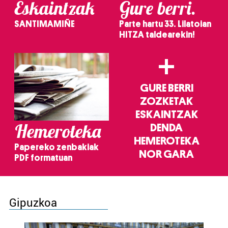
Eskaintzak
Gure berri.
SANTIMAMIÑE
Parte hartu 33. Lilatoian
HITZA taldearekin!
+
GURE BERRI
ZOZKETAK
ESKAINTZAK
Hemeroteka
DENDA
HEMEROTEKA
Papereko zenbakiak
NOR GARA
PDF formatuan
Gipuzkoa