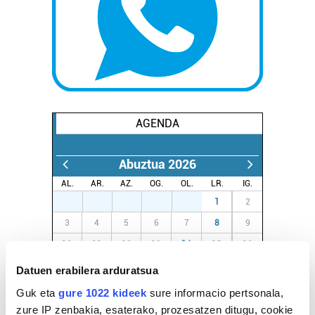
AGENDA
Abuztua 2026
AL.
AR.
AZ.
OG.
OL.
LR.
IG.
27
28
29
30
31
1
2
3
4
5
6
7
8
9
10
11
12
13
14
15
16
17
18
19
20
21
22
23
Datuen erabilera arduratsua
24
25
26
27
28
29
30
Guk eta
gure 1022 kideek
sure informacio pertsonala,
31
1
2
3
4
5
6
zure IP zenbakia, esaterako, prozesatzen ditugu, cookie