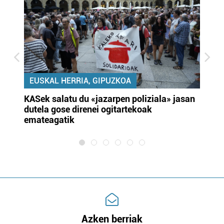
EUSKAL HERRIA, GIPUZKOA
KASek salatu du «jazarpen poliziala» jasan
Pa
dutela gose direnei ogitartekoak
da
emateagatik
«s
Azken berriak