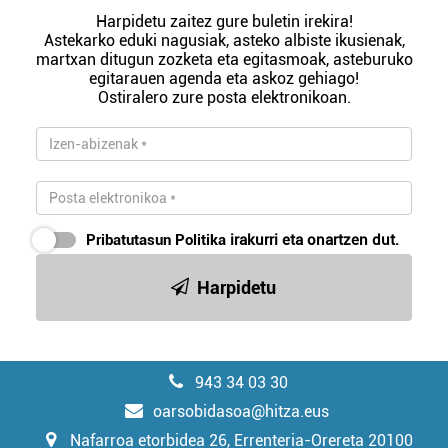
Harpidetu zaitez gure buletin irekira!
Astekarko eduki nagusiak, asteko albiste ikusienak,
martxan ditugun zozketa eta egitasmoak, asteburuko
egitarauen agenda eta askoz gehiago!
Ostiralero zure posta elektronikoan.
Pribatutasun Politika
irakurri eta onartzen dut.
Harpidetu
943 34 03 30
oarsobidasoa@hitza.eus
Nafarroa etorbidea 26, Errenteria-Orereta 20100