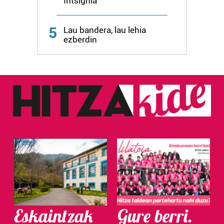
Intsignia
Webgune honek cookie propioak eta hirugarrenen cookie-
fitxategiak erabiltzen ditu. Zure esperientzia eta
5
Lau bandera, lau lehia
zerbitzuak hobetzeko asmoz, cookie teknologiaz
ezberdin
baliatzen gara. Ohar hau onartuz gero, teknologia hori
erabiltzeko baimen esplizitua ematen diguzu.
Gehiago
irakurri
Eskaintzak
Gure berri.