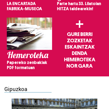
LA ENCARTADA
Parte hartu 33. Lilatoian
FABRIKA-MUSEOA
HITZA taldearekin!
+
GURE BERRI
ZOZKETAK
ESKAINTZAK
Hemeroteka
DENDA
HEMEROTEKA
Papereko zenbakiak
NOR GARA
PDF formatuan
Gipuzkoa