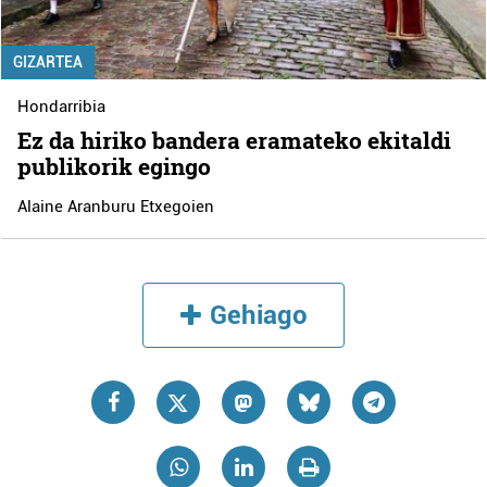
GIZARTEA
Hondarribia
Ez da hiriko bandera eramateko ekitaldi
publikorik egingo
Alaine Aranburu Etxegoien
Gehiago