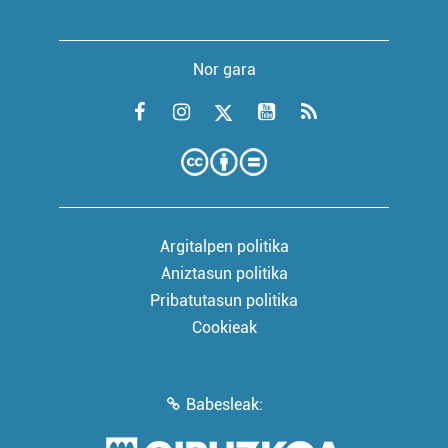
Nor gara
Argitalpen politika
Aniztasun politika
Pribatutasun politika
Cookieak
Babesleak: