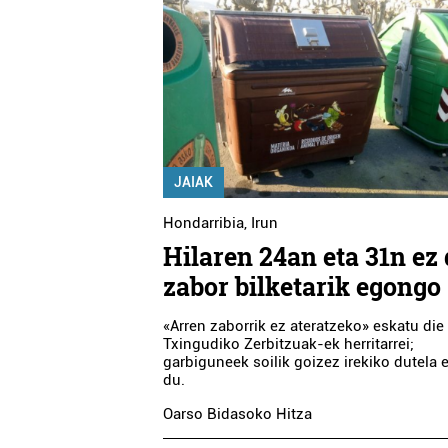
JAIAK
Hondarribia
,
Irun
Hilaren 24an eta 31n ez
zabor bilketarik egongo
«Arren zaborrik ez ateratzeko» eskatu die
Txingudiko Zerbitzuak-ek herritarrei;
garbiguneek soilik goizez irekiko dutela e
du.
Oarso Bidasoko Hitza