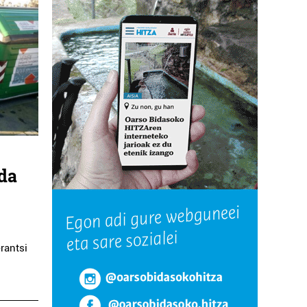
 da
rantsi