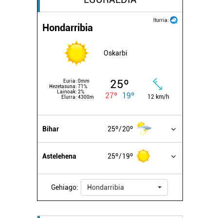
Iturria:
Hondarribia
Oskarbi
25º
Euria:
0mm
Hezetasuna:
71%
Lainoak:
2%
27º
19º
12 km/h
Elurra:
4300m
Bihar
25º
20º
Astelehena
25º
19º
Gehiago:
Hondarribia